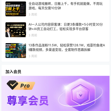
全自动游戏搬砖，日搬上千，有手机就能做，不用玩
游戏，每天仅需10分钟
3 周前
AI一人公司内容获客课：日更3条爆款×5小时变30分
钟×AI员工自动打工，轻松实现多平台获客
3 周前
13条作品涨粉11.5W，轻松获赞128.1W，戏耍钓鱼佬A
I爆款视频，多渠道变现，全套制作思路拆解
3 周前
加入会员