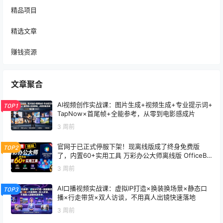
精品项目
精选文章
赚钱资源
文章聚合
AI视频创作实战课：图片生成+视频生成+专业提示词+
TOP1
TapNow×首尾帧+全能参考，从零到电影感成片
3 周前
官网于已正式停服下架！现离线版成了终身免费版
TOP2
了，内置60+实用工具 万彩办公大师离线版 OfficeBo
x
3 周前
AI口播视频实战课：虚拟IP打造×换装换场景×静态口
TOP3
播×行走带货×双人访谈，不用真人出镜快速落地
3 周前