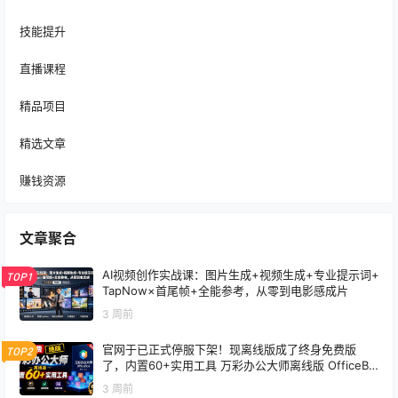
技能提升
直播课程
精品项目
精选文章
赚钱资源
文章聚合
AI视频创作实战课：图片生成+视频生成+专业提示词+
TOP1
TapNow×首尾帧+全能参考，从零到电影感成片
3 周前
官网于已正式停服下架！现离线版成了终身免费版
TOP2
了，内置60+实用工具 万彩办公大师离线版 OfficeBo
x
3 周前