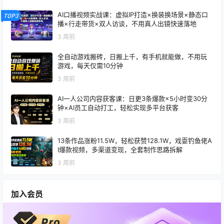
AI口播视频实战课：虚拟IP打造×换装换场景×静态口
TOP3
播×行走带货×双人访谈，不用真人出镜快速落地
3 周前
全自动游戏搬砖，日搬上千，有手机就能做，不用玩
游戏，每天仅需10分钟
3 周前
AI一人公司内容获客课：日更3条爆款×5小时变30分
钟×AI员工自动打工，轻松实现多平台获客
3 周前
13条作品涨粉11.5W，轻松获赞128.1W，戏耍钓鱼佬A
I爆款视频，多渠道变现，全套制作思路拆解
3 周前
加入会员