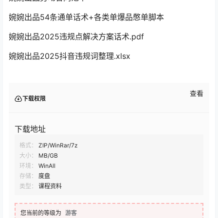
婉婉出品54条通单话术+各类单爆品憋单脚本
婉婉出品2025违规点解决方案话术.pdf
婉婉出品2025抖音违规词整理.xlsx
查看
下载权限
下载地址
格式：
ZIP/WinRar/7z
大小：
MB/GB
环境：
WinAll
存储：
度盘
类型：
课程资料
您当前的等级为
游客