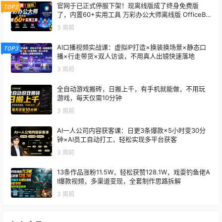
官网于已正式停服下架！现离线版成了终身免费版
TOP2
了，内置60+实用工具 万彩办公大师离线版 OfficeBo
x
3 周前
AI口播视频实战课：虚拟IP打造×换装换场景×静态口
TOP3
播×行走带货×双人访谈，不用真人出镜快速落地
3 周前
全自动游戏搬砖，日搬上千，有手机就能做，不用玩
游戏，每天仅需10分钟
3 周前
AI一人公司内容获客课：日更3条爆款×5小时变30分
钟×AI员工自动打工，轻松实现多平台获客
3 周前
13条作品涨粉11.5W，轻松获赞128.1W，戏耍钓鱼佬A
I爆款视频，多渠道变现，全套制作思路拆解
3 周前