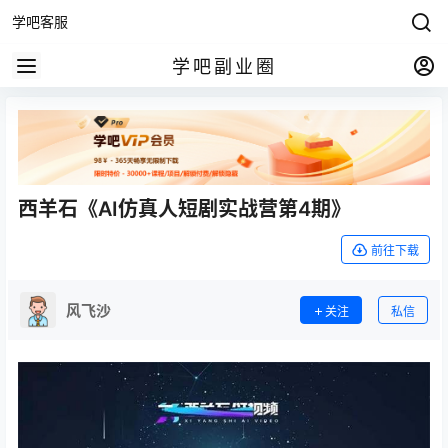
学吧客服
学吧副业圈
西羊石《AI仿真人短剧实战营第4期》
前往下载
风飞沙
关注
私信