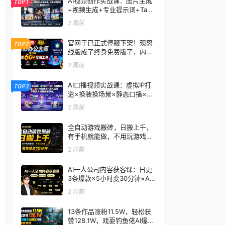
AI视频创作实战课：图片生成
TOP1
+视频生成+专业提示词+TapN
ow×首尾帧+全能参考，从零
2 周前
到电影感成片
官网于已正式停服下架！现离
TOP2
线版成了终身免费版了，内置
60+实用工具 万彩办公大师离
2 周前
线版 OfficeBox
AI口播视频实战课：虚拟IP打
TOP3
造×换装换场景×静态口播×行
走带货×双人访谈，不用真人
2 周前
出镜快速落地
全自动游戏搬砖，日搬上千，
有手机就能做，不用玩游戏，
每天仅需10分钟
2 周前
AI一人公司内容获客课：日更
3条爆款×5小时变30分钟×AI
员工自动打工，轻松实现多平
2 周前
台获客
13条作品涨粉11.5W，轻松获
赞128.1W，戏耍钓鱼佬AI爆款