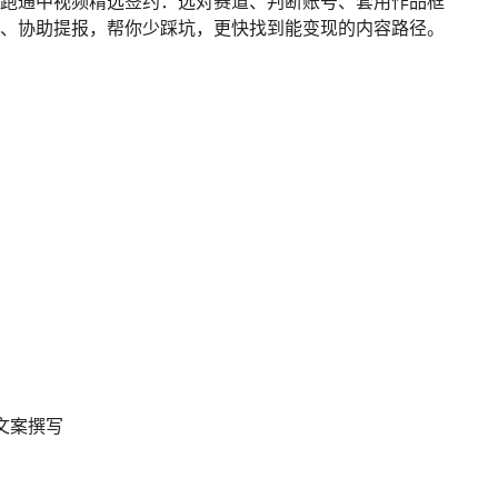
0跑通中视频精选签约：选对赛道、判断账号、套用作品框
改、协助提报，帮你少踩坑，更快找到能变现的内容路径。
文案撰写