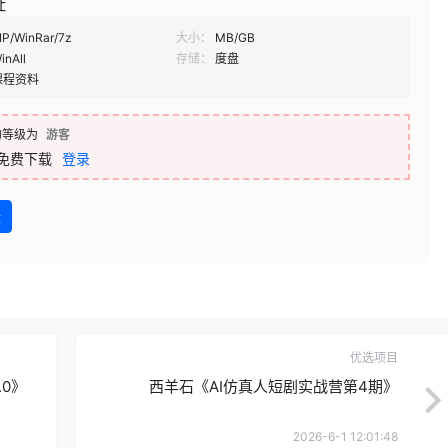
址
IP/WinRar/7z
大小：
MB/GB
inAll
存储：
度盘
课程资料
的等级为
游客
免费下载
登录
盘
优选项目
0》
西羊石《AI仿真人短剧实战营第4期》
2026-6-1 12:01:48