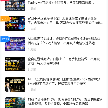
TapNow×首尾帧+全能参考，从零到电影感成片
3 周前
官网于已正式停服下架！现离线版成了终身免费版
TOP2
了，内置60+实用工具 万彩办公大师离线版 OfficeBo
x
3 周前
AI口播视频实战课：虚拟IP打造×换装换场景×静态口
TOP3
播×行走带货×双人访谈，不用真人出镜快速落地
3 周前
全自动游戏搬砖，日搬上千，有手机就能做，不用玩
游戏，每天仅需10分钟
3 周前
AI一人公司内容获客课：日更3条爆款×5小时变30分
钟×AI员工自动打工，轻松实现多平台获客
3 周前
13条作品涨粉11.5W，轻松获赞128.1W，戏耍钓鱼佬A
I爆款视频，多渠道变现，全套制作思路拆解