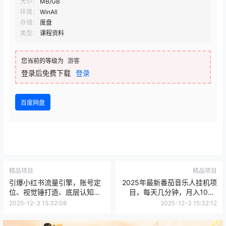
大小：
MB/GB
环境：
WinAll
存储：
度盘
类型：
课程资料
您当前的等级为
游客
登录后免费下载
登录
百度网盘
精品项目
精品项目
引爆小红书流量引擎，账号定
2025年最新番茄音乐人挂机项
位、视觉锤打造、底层认知，
目，每天几分钟，月入1000
撬动首页推荐
＋，可矩阵，一台电脑支持多
2025-12-3 15:32:08
2025-12-3 15:32:12
个账号