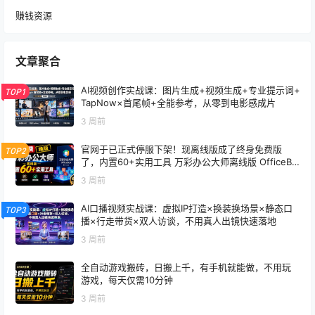
赚钱资源
文章聚合
AI视频创作实战课：图片生成+视频生成+专业提示词+
TOP1
TapNow×首尾帧+全能参考，从零到电影感成片
3 周前
官网于已正式停服下架！现离线版成了终身免费版
TOP2
了，内置60+实用工具 万彩办公大师离线版 OfficeBo
x
3 周前
AI口播视频实战课：虚拟IP打造×换装换场景×静态口
TOP3
播×行走带货×双人访谈，不用真人出镜快速落地
3 周前
全自动游戏搬砖，日搬上千，有手机就能做，不用玩
游戏，每天仅需10分钟
3 周前