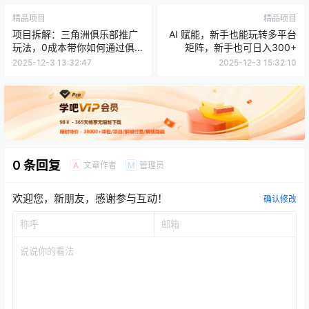
精品项目
精品项目
项目拆解：三角洲俱乐部推广
AI 赋能，新手也能玩转多平台
玩法，0成本带你如何通过俱
矩阵，新手也可日入300+
乐部賺钱
2025-12-3 13:32:47
2025-12-3 15:32:10
0 条回复
文章作者
管理员
A
M
欢迎您，新朋友，感谢参与互动！
确认修改