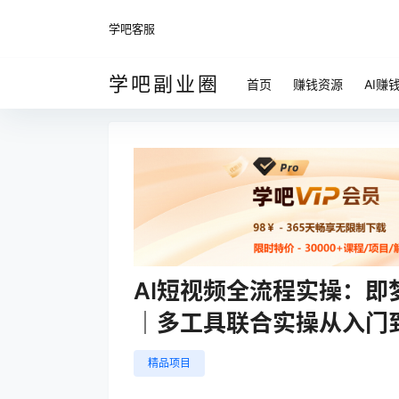
学吧客服
学吧副业圈
首页
赚钱资源
AI赚
AI短视频全流程实操：即梦·
｜多工具联合实操从入门
精品项目