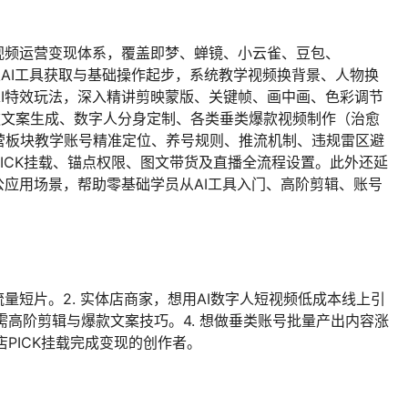
视频运营变现体系，覆盖即梦、蝉镜、小云雀、豆包、
程从AI工具获取与基础操作起步，系统教学视频换背景、人物换
I特效玩法，深入精讲剪映蒙版、关键帧、画中画、色彩调节
爆款文案生成、数字人分身定制、各类垂类爆款视频制作（治愈
营板块教学账号精准定位、养号规则、推流机制、违规雷区避
ICK挂载、锚点权限、图文带货及直播全流程设置。此外还延
公应用场景，帮助零基础学员从AI工具入门、高阶剪辑、账号
。
流量短片。2. 实体店商家，想用AI数字人短视频低成本线上引
需高阶剪辑与爆款文案技巧。4. 想做垂类账号批量产出内容涨
店PICK挂载完成变现的创作者。