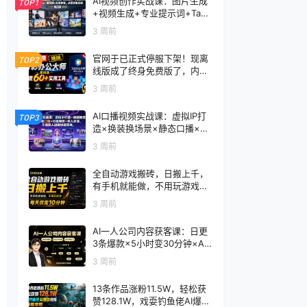
AI视频创作实战课：图片生成
TOP1
+视频生成+专业提示词+TapN
ow×首尾帧+全能参考，从零
3 周前
到电影感成片
官网于已正式停服下架！现离
TOP2
线版成了终身免费版了，内置
60+实用工具 万彩办公大师离
3 周前
线版 OfficeBox
AI口播视频实战课：虚拟IP打
TOP3
造×换装换场景×静态口播×行
走带货×双人访谈，不用真人
3 周前
出镜快速落地
全自动游戏搬砖，日搬上千，
有手机就能做，不用玩游戏，
每天仅需10分钟
3 周前
AI一人公司内容获客课：日更
3条爆款×5小时变30分钟×AI
员工自动打工，轻松实现多平
3 周前
台获客
13条作品涨粉11.5W，轻松获
赞128.1W，戏耍钓鱼佬AI爆款