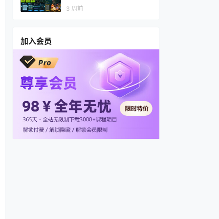
视频，多渠道变现，全套制作
3 周前
思路拆解
加入会员