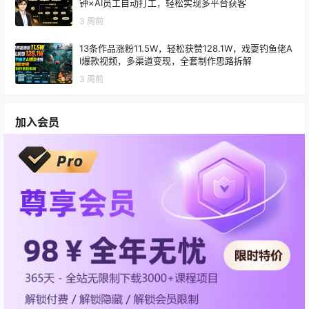
钟×AI员工自动打工，轻松实现多平台获客
3 周前
13条作品涨粉11.5W，轻松获赞128.1W，戏耍钓鱼佬A
I爆款视频，多渠道变现，全套制作思路拆解
3 周前
加入会员