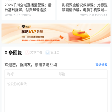
2026千川全域直播运营课：后
影视深度解说教学课：对标洗
台基础拆解，付费起号追投复
稿剧情拆解，电脑手机双端剪
盘赔付全套打法
辑成片发布全流程
2026-7-8 15:30:37
2026-7-8 15:30:44
0 条回复
文章作者
管理员
A
M
欢迎您，新朋友，感谢参与互动！
确认修改