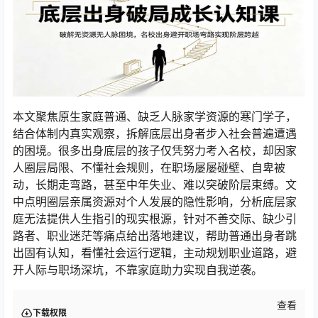
本文聚焦原生家庭普通、缺乏人脉家学资源的寒门学子，
结合体制内真实观察，拆解底层出身者步入社会普遍遭遇
的困境。很多出身底层的孩子仅凭努力考入名校，却因家
人圈层局限、不懂社会规则，在职场屡屡碰壁、自卑被
动，长期走弯路，甚至中年失业、难以突破阶层束缚。文
中点明圈层亲属资源对个人发展的隐性影响，分析底层家
庭无法提供人生指引的现实根源，针对不善交际、缺少引
路者、职业迷茫等痛点给出落地建议，帮助普通出身者跳
出固有认知，看懂社会运行逻辑，主动规划职业道路，避
开人际与职场深坑，不靠家庭助力实现自我逆袭。
查看
下载权限