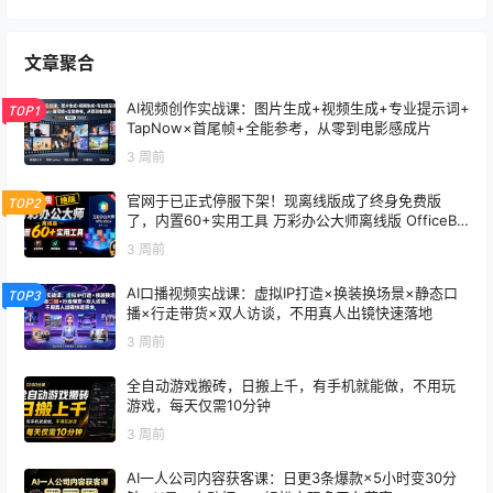
文章聚合
AI视频创作实战课：图片生成+视频生成+专业提示词+
TOP1
TapNow×首尾帧+全能参考，从零到电影感成片
3 周前
官网于已正式停服下架！现离线版成了终身免费版
TOP2
了，内置60+实用工具 万彩办公大师离线版 OfficeBo
x
3 周前
AI口播视频实战课：虚拟IP打造×换装换场景×静态口
TOP3
播×行走带货×双人访谈，不用真人出镜快速落地
3 周前
全自动游戏搬砖，日搬上千，有手机就能做，不用玩
游戏，每天仅需10分钟
3 周前
AI一人公司内容获客课：日更3条爆款×5小时变30分