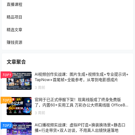
直播课程
精品项目
精选文章
赚钱资源
文章聚合
AI视频创作实战课：图片生成+视频生成+专业提示词+
TOP1
TapNow×首尾帧+全能参考，从零到电影感成片
3 周前
官网于已正式停服下架！现离线版成了终身免费版
TOP2
了，内置60+实用工具 万彩办公大师离线版 OfficeBo
x
3 周前
AI口播视频实战课：虚拟IP打造×换装换场景×静态口
TOP3
播×行走带货×双人访谈，不用真人出镜快速落地