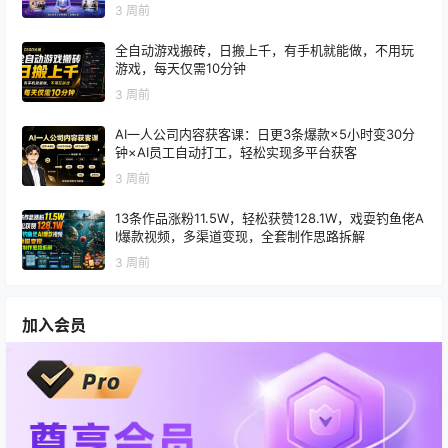
3 周前
全自动游戏搬砖，日搬上千，有手机就能做，不用玩
游戏，每天仅需10分钟
3 周前
AI一人公司内容获客课：日更3条爆款×5小时变30分
钟×AI员工自动打工，轻松实现多平台获客
3 周前
13条作品涨粉11.5W，轻松获赞128.1W，戏耍钓鱼佬A
I爆款视频，多渠道变现，全套制作思路拆解
3 周前
加入会员