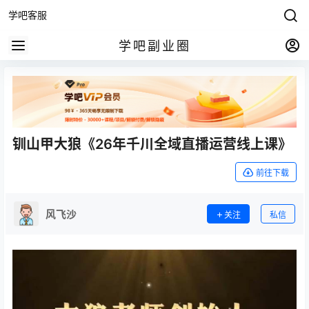
学吧客服
学吧副业圈
钏山甲大狼《26年千川全域直播运营线上课》
前往下载
风飞沙
关注
私信