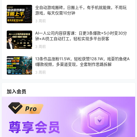
全自动游戏搬砖，日搬上千，有手机就能做，不用玩
游戏，每天仅需10分钟
3 周前
AI一人公司内容获客课：日更3条爆款×5小时变30分
钟×AI员工自动打工，轻松实现多平台获客
3 周前
13条作品涨粉11.5W，轻松获赞128.1W，戏耍钓鱼佬A
I爆款视频，多渠道变现，全套制作思路拆解
3 周前
加入会员