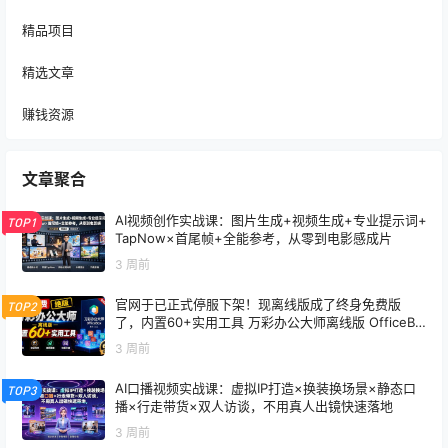
精品项目
精选文章
赚钱资源
文章聚合
AI视频创作实战课：图片生成+视频生成+专业提示词+
TOP1
TapNow×首尾帧+全能参考，从零到电影感成片
3 周前
官网于已正式停服下架！现离线版成了终身免费版
TOP2
了，内置60+实用工具 万彩办公大师离线版 OfficeBo
x
3 周前
AI口播视频实战课：虚拟IP打造×换装换场景×静态口
TOP3
播×行走带货×双人访谈，不用真人出镜快速落地
3 周前