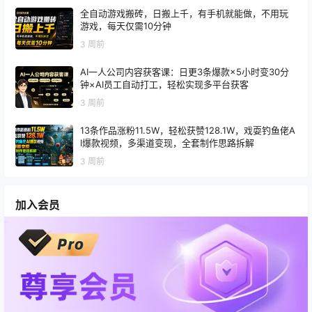
全自动游戏搬砖，日搬上千，有手机就能做，不用玩
游戏，每天仅需10分钟
3 周前
AI一人公司内容获客课：日更3条爆款×5小时变30分
钟×AI员工自动打工，轻松实现多平台获客
3 周前
13条作品涨粉11.5W，轻松获赞128.1W，戏耍钓鱼佬A
I爆款视频，多渠道变现，全套制作思路拆解
3 周前
加入会员