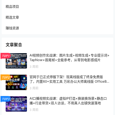
精品项目
精选文章
赚钱资源
文章聚合
AI视频创作实战课：图片生成+视频生成+专业提示词+
TOP1
TapNow×首尾帧+全能参考，从零到电影感成片
3 周前
官网于已正式停服下架！现离线版成了终身免费版
TOP2
了，内置60+实用工具 万彩办公大师离线版 OfficeBo
x
3 周前
AI口播视频实战课：虚拟IP打造×换装换场景×静态口
TOP3
播×行走带货×双人访谈，不用真人出镜快速落地
3 周前