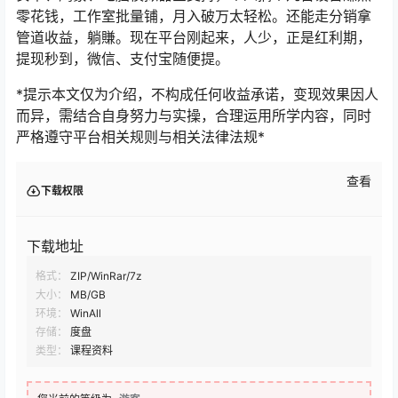
零花钱，工作室批量铺，月入破万太轻松。还能走分销拿
管道收益，躺賺。现在平台刚起来，人少，正是红利期，
提现秒到，微信、支付宝随便提。
*提示本文仅为介绍，不构成任何收益承诺，变现效果因人
而异，需结合自身努力与实操，合理运用所学内容，同时
严格遵守平台相关规则与相关法律法规*
查看
下载权限
下载地址
格式：
ZIP/WinRar/7z
大小：
MB/GB
环境：
WinAll
存储：
度盘
类型：
课程资料