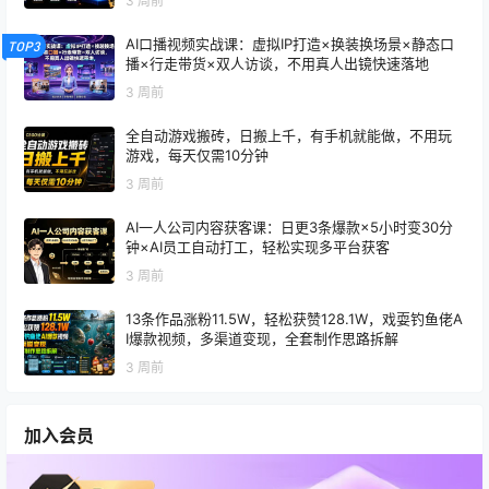
3 周前
AI口播视频实战课：虚拟IP打造×换装换场景×静态口
TOP3
播×行走带货×双人访谈，不用真人出镜快速落地
3 周前
全自动游戏搬砖，日搬上千，有手机就能做，不用玩
游戏，每天仅需10分钟
3 周前
AI一人公司内容获客课：日更3条爆款×5小时变30分
钟×AI员工自动打工，轻松实现多平台获客
3 周前
13条作品涨粉11.5W，轻松获赞128.1W，戏耍钓鱼佬A
I爆款视频，多渠道变现，全套制作思路拆解
3 周前
加入会员