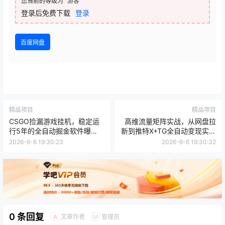
您当前的等级为
游客
登录后免费下载
登录
百度网盘
精品项目
精品项目
CSGO捡漏游戏挂机，稳定运
高维流量矩阵实战，从网盘拉
行5年的全自动掘金软件曝
新到推特X+TG全自动变现实战
光，小白也可当天学会，当天
教学，打造长期被动收入
2026-6-6 19:30:23
2026-6-6 19:30:32
见收益，日入500+
0 条回复
文章作者
管理员
A
M