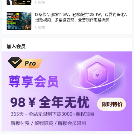
3 周前
13条作品涨粉11.5W，轻松获赞128.1W，戏耍钓鱼佬A
I爆款视频，多渠道变现，全套制作思路拆解
3 周前
加入会员