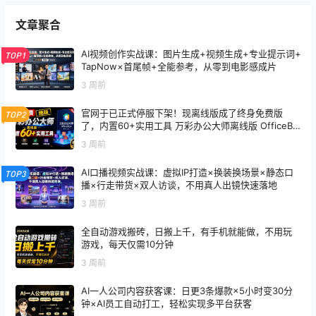
文章聚合
AI视频创作实战课：图片生成+视频生成+专业提示词+
TOP1
TapNow×首尾帧+全能参考，从零到电影感成片
3 周前
官网于已正式停服下架！现离线版成了终身免费版
TOP2
了，内置60+实用工具 万彩办公大师离线版 OfficeBo
x
3 周前
AI口播视频实战课：虚拟IP打造×换装换场景×静态口
TOP3
播×行走带货×双人访谈，不用真人出镜快速落地
3 周前
全自动游戏搬砖，日搬上千，有手机就能做，不用玩
游戏，每天仅需10分钟
3 周前
AI一人公司内容获客课：日更3条爆款×5小时变30分
钟×AI员工自动打工，轻松实现多平台获客