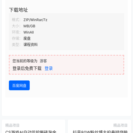
下载地址
格式：
ZIP/WinRar/7z
大小：
MB/GB
环境：
WinAll
存储：
度盘
类型：
课程资料
您当前的等级为
游客
登录后免费下载
登录
百度网盘
精品项目
精品项目
CS游戏AI自动监控搬砖淘金，
抖音80W粉丝博主的悬疑烧脑