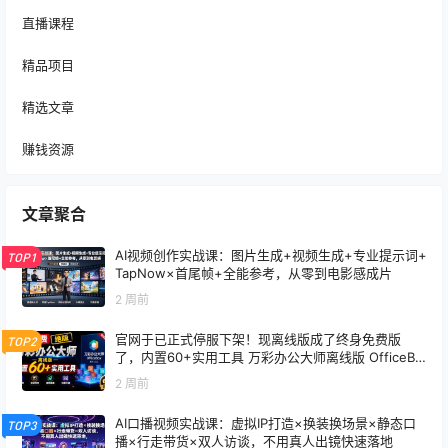
直播课程
精品项目
精选文章
赚钱资源
文章聚合
AI视频创作实战课：图片生成+视频生成+专业提示词+
TOP1
TapNow×首尾帧+全能参考，从零到电影感成片
2 周前
官网于已正式停服下架！现离线版成了终身免费版
TOP2
了，内置60+实用工具 万彩办公大师离线版 OfficeBo
x
2 周前
AI口播视频实战课：虚拟IP打造×换装换场景×静态口
TOP3
播×行走带货×双人访谈，不用真人出镜快速落地