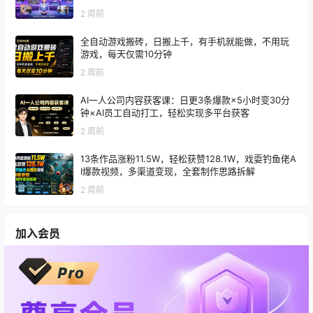
2 周前
全自动游戏搬砖，日搬上千，有手机就能做，不用玩
游戏，每天仅需10分钟
2 周前
AI一人公司内容获客课：日更3条爆款×5小时变30分
钟×AI员工自动打工，轻松实现多平台获客
2 周前
13条作品涨粉11.5W，轻松获赞128.1W，戏耍钓鱼佬A
I爆款视频，多渠道变现，全套制作思路拆解
2 周前
加入会员