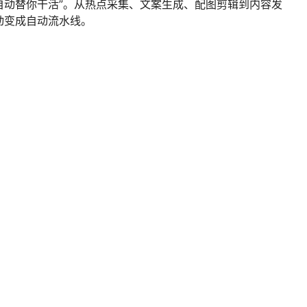
AI自动替你干活”。从热点采集、文案生成、配图剪辑到内容发
动变成自动流水线。