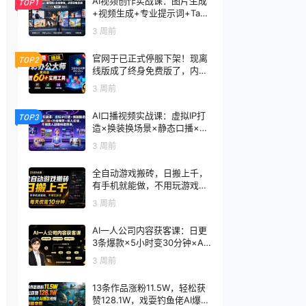
AI视频创作实战课：图片生成
TOP1
+视频生成+专业提示词+TapN
ow×首尾帧+全能参考，从零
3 周前
到电影感成片
官网于已正式停服下架！现离
TOP2
线版成了终身免费版了，内置
60+实用工具 万彩办公大师离
3 周前
线版 OfficeBox
AI口播视频实战课：虚拟IP打
TOP3
造×换装换场景×静态口播×行
走带货×双人访谈，不用真人
3 周前
出镜快速落地
全自动游戏搬砖，日搬上千，
有手机就能做，不用玩游戏，
每天仅需10分钟
3 周前
AI一人公司内容获客课：日更
3条爆款×5小时变30分钟×AI
员工自动打工，轻松实现多平
3 周前
台获客
13条作品涨粉11.5W，轻松获
赞128.1W，戏耍钓鱼佬AI爆款