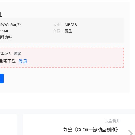
址
IP/WinRar/7z
大小：
MB/GB
inAll
存储：
度盘
课程资料
的等级为
游客
免费下载
登录
盘
技能提升
刘鑫《OiiOii一键动画创作》