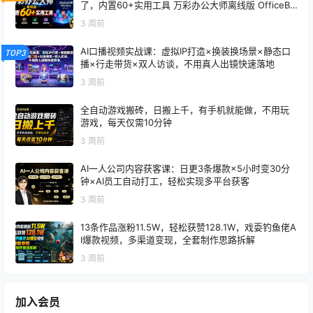
了，内置60+实用工具 万彩办公大师离线版 OfficeBo
x
3 周前
AI口播视频实战课：虚拟IP打造×换装换场景×静态口
TOP3
播×行走带货×双人访谈，不用真人出镜快速落地
3 周前
全自动游戏搬砖，日搬上千，有手机就能做，不用玩
游戏，每天仅需10分钟
3 周前
AI一人公司内容获客课：日更3条爆款×5小时变30分
钟×AI员工自动打工，轻松实现多平台获客
3 周前
13条作品涨粉11.5W，轻松获赞128.1W，戏耍钓鱼佬A
I爆款视频，多渠道变现，全套制作思路拆解
3 周前
加入会员