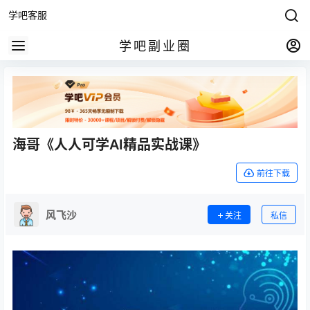
学吧客服
学吧副业圈
海哥《人人可学AI精品实战课》
前往下载
风飞沙
关注
私信