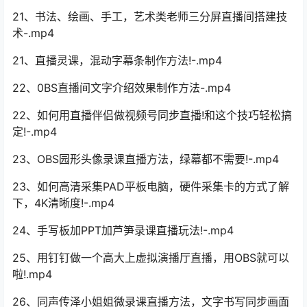
21、书法、绘画、手工，艺术类老师三分屏直播间搭建技
术-.mp4
21、直播灵课，混动字幕条制作方法!-.mp4
22、0BS直播间文字介绍效果制作方法-.mp4
22、如何用直播伴侣做视频号同步直播!和这个技巧轻松搞
定!-.mp4
23、OBS园形头像录课直播方法，绿幕都不需要!-.mp4
23、如何高清采集PAD平板电脑，硬件采集卡的方式了解
下，4K清晰度!-.mp4
24、手写板加PPT加芦笋录课直播玩法!-.mp4
25、用钉钉做一个高大上虚拟演播厅直播，用OBS就可以
啦!.mp4
26、同声传泽小姐姐微录课直播方法，文字书写同步画面