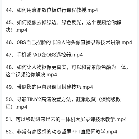
44、如何用液晶数位板进行课程教授.mp4
45、如何抠像去掉绿边、绿色反光，这个视频给你解
决！.mp4
46、0BS自己捏脸的卡通人物头像直播录课技术讲解.mp4
47、手机或PAD变OBS遥控器.mp4
48、如何让人物抠像更真实，可以和背景颜色融为一体，
这个视频给你解决.mp4
49、带倒影的巨幕录课间搭建技巧.mp4
50、寻影TINY2高清设置方法，赶紧收藏（保姆级教
程）.mp4
51、可以移动进来出去的一体机大屏录课技术教学.mp4
52、非常有高级感的动态竖屏PPT直播间教学.mp4