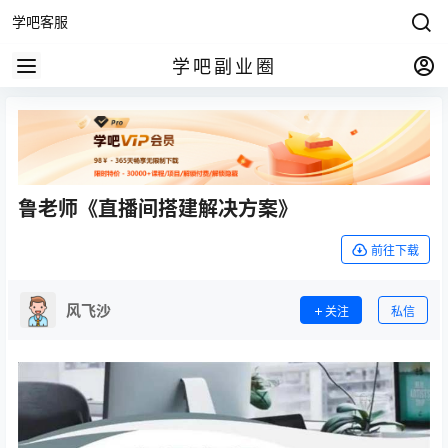
学吧客服
学吧副业圈
鲁老师《直播间搭建解决方案》
前往下载
风飞沙
关注
私信