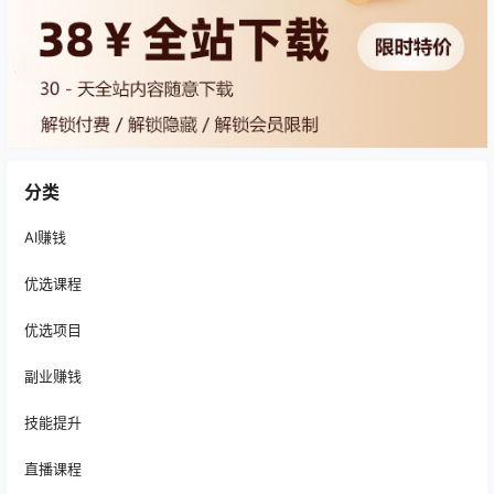
分类
AI赚钱
优选课程
优选项目
副业赚钱
技能提升
直播课程