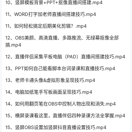
10、竖屏模板背景+PPT+抠像直播间搭建.mp4
11、WORD打字加老师直播间搭建技巧.mp4
11、如何轻松搞定后期美化剪辑？.mp4
12、OBS美颜、高清直播、多路推流、无绿幕抠像全部
搞.mp4
12、直播伴侣采集平板电脑（PAD）直播间搭建技巧.mp4
13、PPT如何自己能看脚本台词录课和直播技巧.mp4
13、老师卡通头像&虚拟形象呈现技巧.mp4
14、电脑加纸笔手写板画面呈现技巧.mp4
14、如何用翻页笔在OBS中控制人物出现和消失.mp4
15、横屏录课看这里，直播伴侣四种录课方法全掌握.mp4
15、竖屏OBS设置加竖屏抖音直播设置技巧.mp4