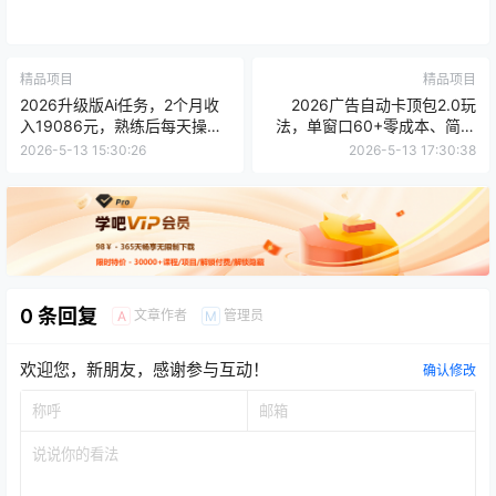
精品项目
精品项目
2026升级版Ai任务，2个月收
2026广告自动卡顶包2.0玩
入19086元，熟练后每天操作
法，单窗口60+零成本、简单
30分钟！
好操作，直接省略复杂人工步
2026-5-13 15:30:26
2026-5-13 17:30:38
骤
0 条回复
文章作者
管理员
A
M
欢迎您，新朋友，感谢参与互动！
确认修改