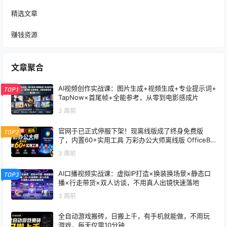
精选文章
赚钱资源
文章聚合
AI视频创作实战课：图片生成+视频生成+专业提示词+
TOP1
TapNow×首尾帧+全能参考，从零到电影感成片
3 周前
官网于已正式停服下架！现离线版成了终身免费版
TOP2
了，内置60+实用工具 万彩办公大师离线版 OfficeBo
x
3 周前
AI口播视频实战课：虚拟IP打造×换装换场景×静态口
TOP3
播×行走带货×双人访谈，不用真人出镜快速落地
3 周前
全自动游戏搬砖，日搬上千，有手机就能做，不用玩
游戏，每天仅需10分钟