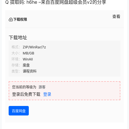
Q 提取码: h6he –来自百度网盘超级会员v2的分享
查看
下载权限
下载地址
格式：
ZIP/WinRar/7z
大小：
MB/GB
环境：
WinAll
存储：
度盘
类型：
课程资料
您当前的等级为
游客
登录后免费下载
登录
百度网盘