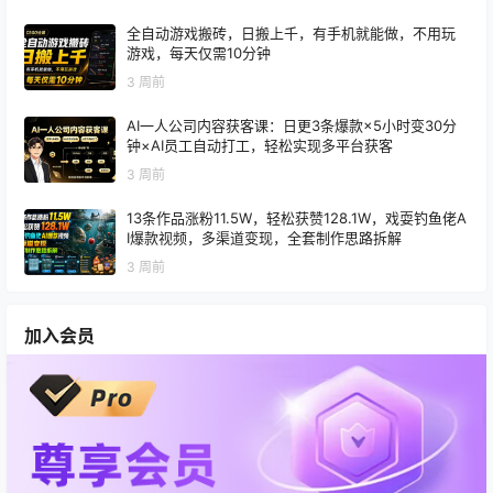
全自动游戏搬砖，日搬上千，有手机就能做，不用玩
游戏，每天仅需10分钟
3 周前
AI一人公司内容获客课：日更3条爆款×5小时变30分
钟×AI员工自动打工，轻松实现多平台获客
3 周前
13条作品涨粉11.5W，轻松获赞128.1W，戏耍钓鱼佬A
I爆款视频，多渠道变现，全套制作思路拆解
3 周前
加入会员