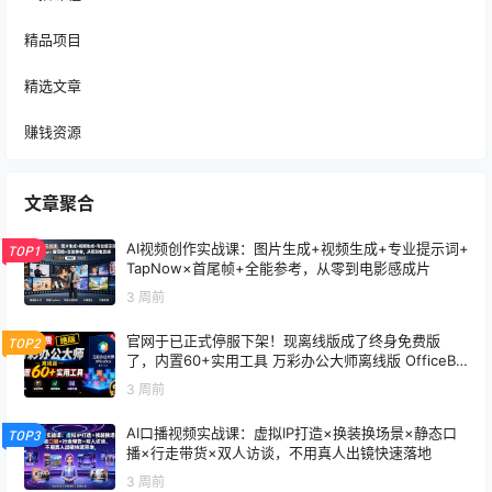
精品项目
精选文章
赚钱资源
文章聚合
AI视频创作实战课：图片生成+视频生成+专业提示词+
TOP1
TapNow×首尾帧+全能参考，从零到电影感成片
3 周前
官网于已正式停服下架！现离线版成了终身免费版
TOP2
了，内置60+实用工具 万彩办公大师离线版 OfficeBo
x
3 周前
AI口播视频实战课：虚拟IP打造×换装换场景×静态口
TOP3
播×行走带货×双人访谈，不用真人出镜快速落地
3 周前