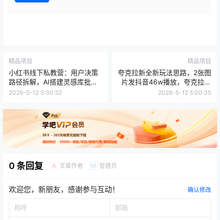
精品项目
精品项目
小红书线下私教营：用户决策
夸克拉新全新玩法思路，2张图
路径拆解，AI搭建灵感库批量
片发抖音46w播放，夸克拉新
做爆款
到手7700+，3385字完整教
2026-5-12 3:30:52
2026-5-12 5:00:35
程附上【付费文章】
0 条回复
文章作者
管理员
A
M
欢迎您，新朋友，感谢参与互动！
确认修改