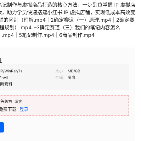
记制作与虚拟商品打造的核心方法，一步到位掌握 IP 虚拟店
，助力学员快速搭建小红书 IP 虚拟店铺，实现低成本高效变
铺的区别（理解.mp4├2确定赛道（一）原理.mp4├2确定赛
流程规划）.mp4├3确定赛道（三）我们的笔记内容怎么
mp4├5笔记制作.mp4├6商品制作.mp4
址
IP/WinRar/7z
大小：
MB/GB
inAll
存储：
度盘
课程资料
的等级为
游客
免费下载
登录
盘