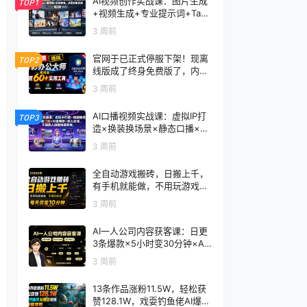
AI视频创作实战课：图片生成
TOP1
+视频生成+专业提示词+TapN
ow×首尾帧+全能参考，从零
3 周前
到电影感成片
官网于已正式停服下架！现离
TOP2
线版成了终身免费版了，内置
60+实用工具 万彩办公大师离
3 周前
线版 OfficeBox
AI口播视频实战课：虚拟IP打
TOP3
造×换装换场景×静态口播×行
走带货×双人访谈，不用真人
3 周前
出镜快速落地
全自动游戏搬砖，日搬上千，
有手机就能做，不用玩游戏，
每天仅需10分钟
3 周前
AI一人公司内容获客课：日更
3条爆款×5小时变30分钟×AI
员工自动打工，轻松实现多平
3 周前
台获客
13条作品涨粉11.5W，轻松获
赞128.1W，戏耍钓鱼佬AI爆款