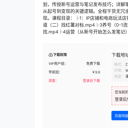
划，传授新号运营与笔记发布技巧；详解笔
从起号到变现的关键逻辑。全程干货无冗余
现。课程目录：├1：IP店铺和电商玩法店
道（二）找红薯对标.mp4├3养号（0-1
找.mp4├4运营（从新号开始怎么发笔记）.
下载地
下载权限
VIP用户组：
免费下载
格式：
Z
环境：
W
学前班：
￥
9.9
类型：
游客：
登录后下载
您当前
登录后
百度网