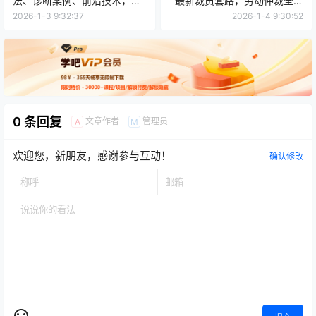
法、诊断案例、前沿技术，紧
最新裁员套路，劳动仲裁全过
跟平台，保障打法始终有效盈
程记录【文档】
2026-1-3 9:32:37
2026-1-4 9:30:52
利（更新）
0 条回复
文章作者
管理员
A
M
欢迎您，新朋友，感谢参与互动！
确认修改