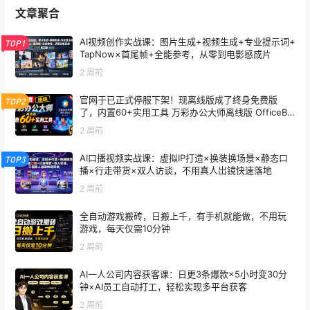
文章聚合
AI视频创作实战课：图片生成+视频生成+专业提示词+
TOP1
TapNow×首尾帧+全能参考，从零到电影感成片
2 周前
官网于已正式停服下架！现离线版成了终身免费版
TOP2
了，内置60+实用工具 万彩办公大师离线版 OfficeBo
x
2 周前
AI口播视频实战课：虚拟IP打造×换装换场景×静态口
TOP3
播×行走带货×双人访谈，不用真人出镜快速落地
2 周前
全自动游戏搬砖，日搬上千，有手机就能做，不用玩
游戏，每天仅需10分钟
2 周前
AI一人公司内容获客课：日更3条爆款×5小时变30分
钟×AI员工自动打工，轻松实现多平台获客
2 周前