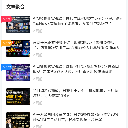
文章聚合
AI视频创作实战课：图片生成+视频生成+专业提示词+
TOP1
TapNow×首尾帧+全能参考，从零到电影感成片
2 周前
官网于已正式停服下架！现离线版成了终身免费版
TOP2
了，内置60+实用工具 万彩办公大师离线版 OfficeBo
x
2 周前
AI口播视频实战课：虚拟IP打造×换装换场景×静态口
TOP3
播×行走带货×双人访谈，不用真人出镜快速落地
2 周前
全自动游戏搬砖，日搬上千，有手机就能做，不用玩
游戏，每天仅需10分钟
2 周前
AI一人公司内容获客课：日更3条爆款×5小时变30分
钟×AI员工自动打工，轻松实现多平台获客
2 周前