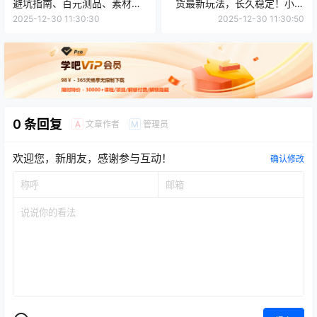
避坑指南、百元测品、素材制
货最新玩法，长久稳定！小白
作，30分钟实战，快速跑通首
轻松上手！
2025-12-30 11:30:30
2025-12-30 11:30:50
单出单
0 条回复
文章作者
管理员
A
M
欢迎您，新朋友，感谢参与互动！
确认修改