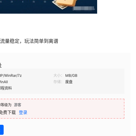
，流量稳定，玩法简单到离谱
址
IP/WinRar/7z
大小：
MB/GB
inAll
存储：
度盘
课程资料
的等级为
游客
免费下载
登录
盘