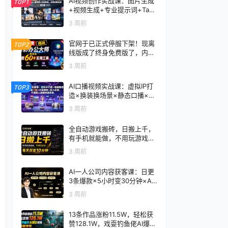
AI视频创作实战课：图片生成
TOP1
+视频生成+专业提示词+TapN
ow×首尾帧+全能参考，从零
3 周前
到电影感成片
官网于已正式停服下架！现离
TOP2
线版成了终身免费版了，内置
60+实用工具 万彩办公大师离
3 周前
线版 OfficeBox
AI口播视频实战课：虚拟IP打
TOP3
造×换装换场景×静态口播×行
走带货×双人访谈，不用真人
3 周前
出镜快速落地
全自动游戏搬砖，日搬上千，
有手机就能做，不用玩游戏，
每天仅需10分钟
3 周前
AI一人公司内容获客课：日更
3条爆款×5小时变30分钟×AI
员工自动打工，轻松实现多平
3 周前
台获客
13条作品涨粉11.5W，轻松获
赞128.1W，戏耍钓鱼佬AI爆款