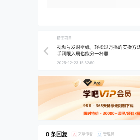
精品项目
视频号发财壁纸，轻松过万播的实操方
手闭眼入局也能分一杯羹
2025-12-23 15:32:50
0 条回复
文章作者
管理员
A
M