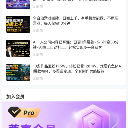
3 周前
全自动游戏搬砖，日搬上千，有手机就能做，不用玩
游戏，每天仅需10分钟
3 周前
AI一人公司内容获客课：日更3条爆款×5小时变30分
钟×AI员工自动打工，轻松实现多平台获客
3 周前
13条作品涨粉11.5W，轻松获赞128.1W，戏耍钓鱼佬A
I爆款视频，多渠道变现，全套制作思路拆解
3 周前
加入会员