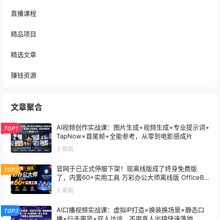
直播课程
精品项目
精选文章
赚钱资源
文章聚合
AI视频创作实战课：图片生成+视频生成+专业提示词+
TOP1
TapNow×首尾帧+全能参考，从零到电影感成片
3 周前
官网于已正式停服下架！现离线版成了终身免费版
TOP2
了，内置60+实用工具 万彩办公大师离线版 OfficeBo
x
3 周前
AI口播视频实战课：虚拟IP打造×换装换场景×静态口
TOP3
播×行走带货×双人访谈，不用真人出镜快速落地