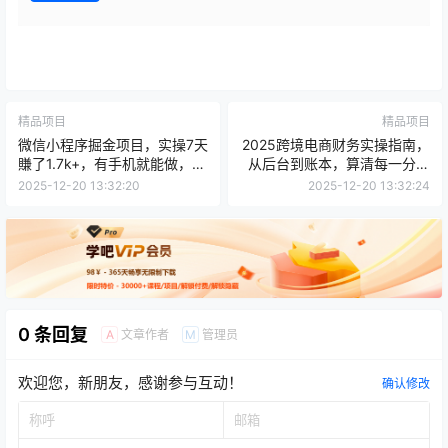
精品项目
精品项目
微信小程序掘金项目，实操7天
2025跨境电商财务实操指南，
賺了1.7k+，有手机就能做，操
从后台到账本，算清每一分利
作简单一看就懂
润，系统讲解-案例实操-专业
2025-12-20 13:32:20
2025-12-20 13:32:24
提升
0 条回复
文章作者
管理员
A
M
欢迎您，新朋友，感谢参与互动！
确认修改