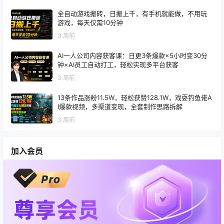
全自动游戏搬砖，日搬上千，有手机就能做，不用玩
游戏，每天仅需10分钟
3 周前
AI一人公司内容获客课：日更3条爆款×5小时变30分
钟×AI员工自动打工，轻松实现多平台获客
3 周前
13条作品涨粉11.5W，轻松获赞128.1W，戏耍钓鱼佬A
I爆款视频，多渠道变现，全套制作思路拆解
3 周前
加入会员