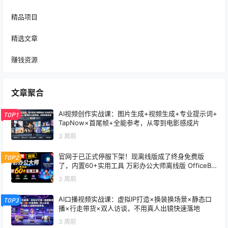
精品项目
精选文章
赚钱资源
文章聚合
AI视频创作实战课：图片生成+视频生成+专业提示词+
TOP1
TapNow×首尾帧+全能参考，从零到电影感成片
3 周前
官网于已正式停服下架！现离线版成了终身免费版
TOP2
了，内置60+实用工具 万彩办公大师离线版 OfficeBo
x
3 周前
AI口播视频实战课：虚拟IP打造×换装换场景×静态口
TOP3
播×行走带货×双人访谈，不用真人出镜快速落地
3 周前