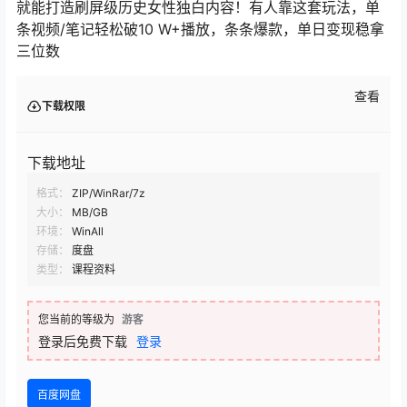
就能打造刷屏级历史女性独白内容！有人靠这套玩法，单
条视频/笔记轻松破10 W+播放，条条爆款，单日变现稳拿
三位数
查看
下载权限
下载地址
格式：
ZIP/WinRar/7z
大小：
MB/GB
环境：
WinAll
存储：
度盘
类型：
课程资料
您当前的等级为
游客
登录后免费下载
登录
百度网盘