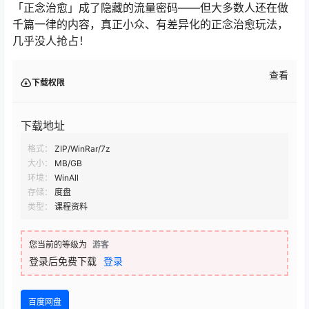
「正念治愈」成了隐藏的流量密码——但大多数人还在做
千篇一律的内容，真正小众、有差异化的正念治愈玩法，
几乎没人抢占！
查看
下载权限
下载地址
格式：
ZIP/WinRar/7z
大小：
MB/GB
环境：
WinAll
存储：
度盘
类型：
课程资料
您当前的等级为
游客
登录后免费下载
登录
百度网盘