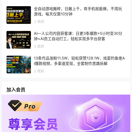
全自动游戏搬砖，日搬上千，有手机就能做，不用玩
游戏，每天仅需10分钟
3 周前
AI一人公司内容获客课：日更3条爆款×5小时变30分
钟×AI员工自动打工，轻松实现多平台获客
3 周前
13条作品涨粉11.5W，轻松获赞128.1W，戏耍钓鱼佬A
I爆款视频，多渠道变现，全套制作思路拆解
3 周前
加入会员