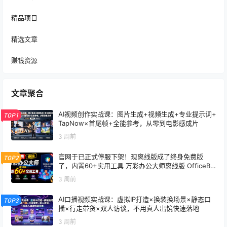
精品项目
精选文章
赚钱资源
文章聚合
AI视频创作实战课：图片生成+视频生成+专业提示词+
TOP1
TapNow×首尾帧+全能参考，从零到电影感成片
3 周前
官网于已正式停服下架！现离线版成了终身免费版
TOP2
了，内置60+实用工具 万彩办公大师离线版 OfficeBo
x
3 周前
AI口播视频实战课：虚拟IP打造×换装换场景×静态口
TOP3
播×行走带货×双人访谈，不用真人出镜快速落地
3 周前