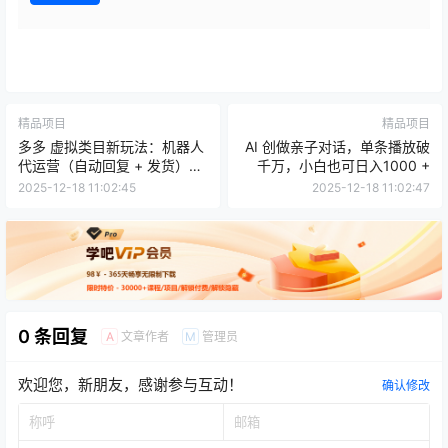
精品项目
精品项目
多多 虚拟类目新玩法：机器人
AI 创做亲子对话，单条播放破
代运营（自动回复 + 发货），
千万，小白也可日入1000 +
轻松实现月入 1-5W
2025-12-18 11:02:45
2025-12-18 11:02:47
0 条回复
文章作者
管理员
A
M
欢迎您，新朋友，感谢参与互动！
确认修改