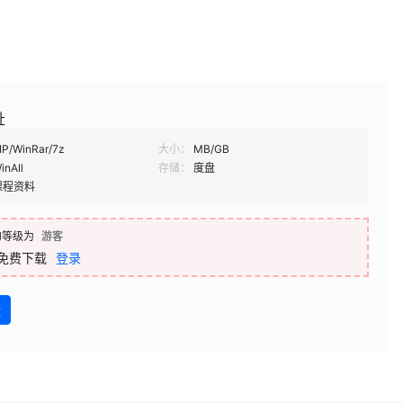
址
IP/WinRar/7z
大小：
MB/GB
inAll
存储：
度盘
课程资料
的等级为
游客
免费下载
登录
盘