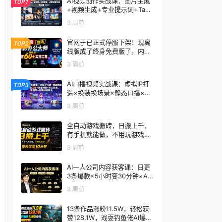
AI视频创作实战课：图片生成
TOP1
+视频生成+专业提示词+TapN
ow×首尾帧+全能参考，从零
3 周前
到电影感成片
官网于已正式停服下架！现离
TOP2
线版成了终身免费版了，内置
60+实用工具 万彩办公大师离
3 周前
线版 OfficeBox
AI口播视频实战课：虚拟IP打
TOP3
造×换装换场景×静态口播×行
走带货×双人访谈，不用真人
3 周前
出镜快速落地
全自动游戏搬砖，日搬上千，
有手机就能做，不用玩游戏，
每天仅需10分钟
3 周前
AI一人公司内容获客课：日更
3条爆款×5小时变30分钟×AI
员工自动打工，轻松实现多平
3 周前
台获客
13条作品涨粉11.5W，轻松获
赞128.1W，戏耍钓鱼佬AI爆款