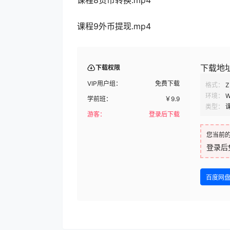
课程8货币转换.mp4
课程9外币提现.mp4
下载地
下载权限
VIP用户组：
免费下载
格式：
Z
环境：
W
学前班：
￥
9.9
类型：
游客：
登录后下载
您当前
登录后
百度网