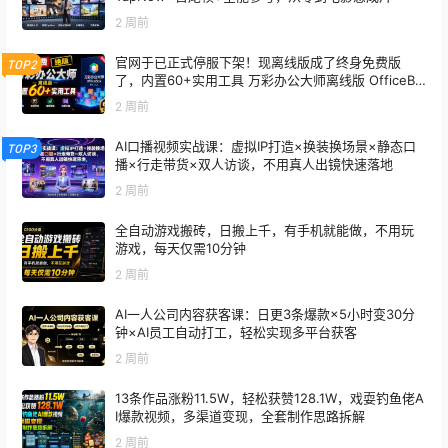
2 周前
官网于已正式停服下架！现离线版成了终身免费版
TOP2
了，内置60+实用工具 万彩办公大师离线版 OfficeBo
x
2 周前
AI口播视频实战课：虚拟IP打造×换装换场景×静态口
TOP3
播×行走带货×双人访谈，不用真人出镜快速落地
2 周前
全自动游戏搬砖，日搬上千，有手机就能做，不用玩
游戏，每天仅需10分钟
2 周前
AI一人公司内容获客课：日更3条爆款×5小时变30分
钟×AI员工自动打工，轻松实现多平台获客
2 周前
13条作品涨粉11.5W，轻松获赞128.1W，戏耍钓鱼佬A
I爆款视频，多渠道变现，全套制作思路拆解
2 周前