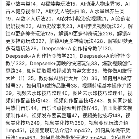
漫小故事类14，AI福娃类玩法15，AI动漫人物走秀16，AI
古人健身视频17，AI历史人物独白18，AI水墨风养生类
19，AI数字人玩法20，AI农村小院治愈视频21，AI治愈老
奶奶视频22，AI历史故事类23，AI国学类视频玩法24，解
锁AI更多神奇玩法125，解锁AI更多神奇玩法226，解锁AI
更多神奇玩法327，解锁AI更多神奇玩法428，解锁即梦更
多有趣玩法29，Deepseek+AI创作指令教学130，
Deepseek+AI创作指令教学231，Deepseek+AI创作指令
教学332，Deepseek+剪映的快速玩法33，爆款视频创作
思路34，如何提取爆款视频的内容文案35，教你做AI旅行
大片（1）35，教你做AI旅行大片（2）36，如何用AI做穿
搭号37，如何用AI做饰品账号38，视频剪辑基本操作介绍
39，视频去水印技巧整理40，图片去水印技巧整理41，视
频创作配音技巧142，视频创作配音技巧243，如何同步使
用热门音乐44，音乐卡点视频制作教程45，解压类推文视
频制作46，视频发布要素整理47，视频美化技巧148，视
频美化技巧249，视频美化技巧350，视频变现玩法介绍
1.mp451，视频变现玩法介绍2.mp452，如何具体做带货
玩法1.mp453，如何具体做带货玩法2.mp454，如何具体