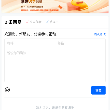
0 条回复
文章作者
管理员
A
M
欢迎您，新朋友，感谢参与互动！
确认修改
提交
暂无讨论，说说你的看法吧