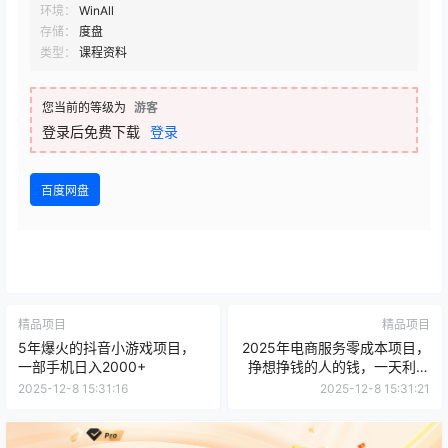
环境：
WinAll
存储：
度盘
类型：
课程资料
您当前的等级为
游客
登录后免费下载
登录
百度网盘
精品项目
精品项目
5年爆火的抖音小游戏项目，
2025年电商服务零成本项目，
一部手机日入2000+
挣想挣钱的人的钱，一天利润
500+
2025-12-8 15:31:16
2025-12-8 15:31:21