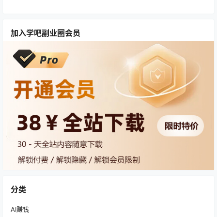
加入学吧副业圈会员
分类
AI赚钱