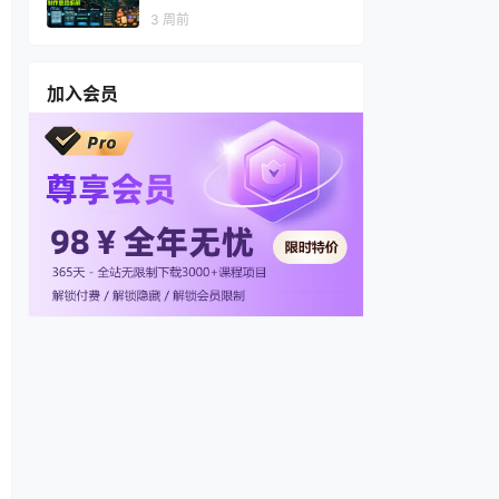
视频，多渠道变现，全套制作
3 周前
思路拆解
加入会员