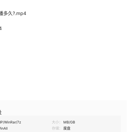
多久?.mp4
4
址
IP/WinRar/7z
大小：
MB/GB
inAll
存储：
度盘