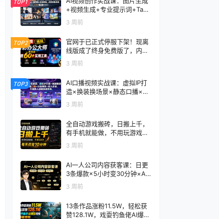
AI视频创作实战课：图片生成
TOP1
+视频生成+专业提示词+TapN
ow×首尾帧+全能参考，从零
3 周前
到电影感成片
官网于已正式停服下架！现离
TOP2
线版成了终身免费版了，内置
60+实用工具 万彩办公大师离
3 周前
线版 OfficeBox
AI口播视频实战课：虚拟IP打
TOP3
造×换装换场景×静态口播×行
走带货×双人访谈，不用真人
3 周前
出镜快速落地
全自动游戏搬砖，日搬上千，
有手机就能做，不用玩游戏，
每天仅需10分钟
3 周前
AI一人公司内容获客课：日更
3条爆款×5小时变30分钟×AI
员工自动打工，轻松实现多平
3 周前
台获客
13条作品涨粉11.5W，轻松获
赞128.1W，戏耍钓鱼佬AI爆款