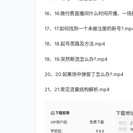
16、16.微付费直播间什么时间开播、一场播
17、17.如何找到一个未被注册的新号?.mp
18、18.起号思路及方法.mp4
19、19.突然断流怎么办?.mp4
20、20.如果场中弹窗了怎么办?.mp4
21、21.常见流量结构解析.mp4
下载地
下载权限
VIP用户组：
免费下载
格式：
Z
环境：
W
学前班：
￥
9.9