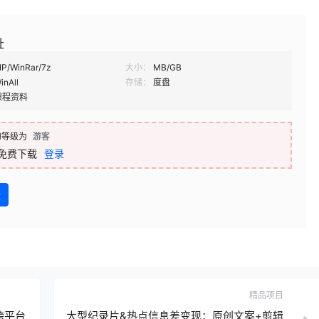
址
IP/WinRar/7z
大小：
MB/GB
inAll
存储：
度盘
课程资料
的等级为
游客
免费下载
登录
盘
精品项目
跨平台
大型纪录片&热点信息差变现：原创文案+剪辑