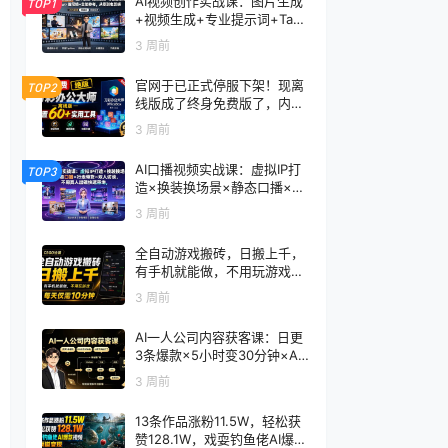
AI视频创作实战课：图片生成
TOP1
+视频生成+专业提示词+TapN
ow×首尾帧+全能参考，从零
3 周前
到电影感成片
官网于已正式停服下架！现离
TOP2
线版成了终身免费版了，内置
60+实用工具 万彩办公大师离
3 周前
线版 OfficeBox
AI口播视频实战课：虚拟IP打
TOP3
造×换装换场景×静态口播×行
走带货×双人访谈，不用真人
3 周前
出镜快速落地
全自动游戏搬砖，日搬上千，
有手机就能做，不用玩游戏，
每天仅需10分钟
3 周前
AI一人公司内容获客课：日更
3条爆款×5小时变30分钟×AI
员工自动打工，轻松实现多平
3 周前
台获客
13条作品涨粉11.5W，轻松获
赞128.1W，戏耍钓鱼佬AI爆款