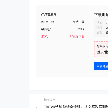
下载地
下载权限
VIP用户组：
免费下载
格式：
Z
环境：
W
学前班：
￥
9.9
类型：
游客：
登录后下载
您当前
登录后
百度网
精品项目
TikTok洗稿剪辑全流程，从文案改写到