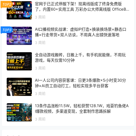
官网于已正式停服下架！现离线版成了终身免费版
TOP2
了，内置60+实用工具 万彩办公大师离线版 OfficeBo
x
3 周前
AI口播视频实战课：虚拟IP打造×换装换场景×静态口
TOP3
播×行走带货×双人访谈，不用真人出镜快速落地
3 周前
全自动游戏搬砖，日搬上千，有手机就能做，不用玩
游戏，每天仅需10分钟
3 周前
AI一人公司内容获客课：日更3条爆款×5小时变30分
钟×AI员工自动打工，轻松实现多平台获客
3 周前
13条作品涨粉11.5W，轻松获赞128.1W，戏耍钓鱼佬A
I爆款视频，多渠道变现，全套制作思路拆解
3 周前