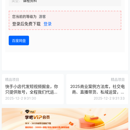
类型：
课程资料
您当前的等级为
游客
登录后免费下载
登录
百度网盘
精品项目
精品项目
快手小店代发短视频掘金，你
2025商业案例方法库，社交电
只提供账号，全程我们代运
商、直播带货、私域运营，拆
营，单号日入300+轻轻松松
解200+案例助力年营收破亿
2025-12-2 9:31:30
2025-12-2 9:31:33