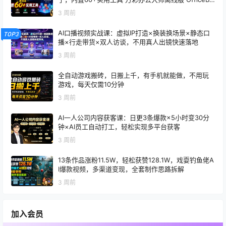
x
3 周前
AI口播视频实战课：虚拟IP打造×换装换场景×静态口
TOP3
播×行走带货×双人访谈，不用真人出镜快速落地
3 周前
全自动游戏搬砖，日搬上千，有手机就能做，不用玩
游戏，每天仅需10分钟
3 周前
AI一人公司内容获客课：日更3条爆款×5小时变30分
钟×AI员工自动打工，轻松实现多平台获客
3 周前
13条作品涨粉11.5W，轻松获赞128.1W，戏耍钓鱼佬A
I爆款视频，多渠道变现，全套制作思路拆解
3 周前
加入会员