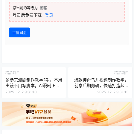
您当前的等级为
游客
登录后免费下载
登录
百度网盘
精品项目
精品项目
多参宗漫剧制作教学2期，不用
爆款神奇鸟儿视频制作教学，
出镜不用写脚本，AI漫剧正让
创意后期剪辑，快速打造起号
普通人月入5位数
涨粉
2025-12-2 9:31:10
2025-12-2 9:31:13