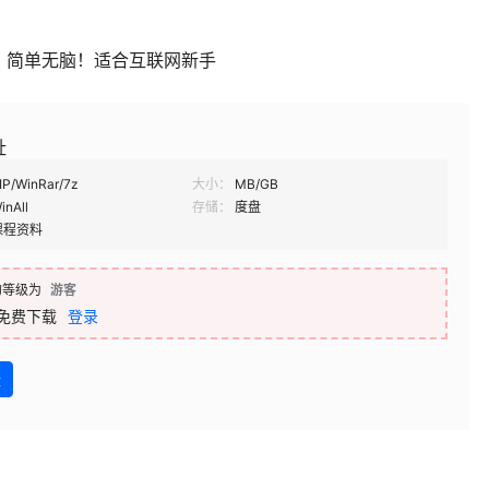
，简单无脑！适合互联网新手
址
IP/WinRar/7z
大小：
MB/GB
inAll
存储：
度盘
课程资料
的等级为
游客
免费下载
登录
盘