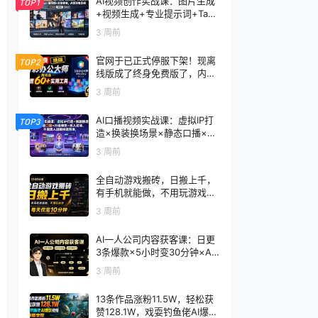
AI视频创作实战课：图片生成
TOP1
+视频生成+专业提示词+TapN
ow×首尾帧+全能参考，从零
3 周前
到电影感成片
官网于已正式停服下架！现离
TOP2
线版成了终身免费版了，内置
60+实用工具 万彩办公大师离
3 周前
线版 OfficeBox
AI口播视频实战课：虚拟IP打
TOP3
造×换装换场景×静态口播×行
走带货×双人访谈，不用真人
3 周前
出镜快速落地
全自动游戏搬砖，日搬上千，
有手机就能做，不用玩游戏，
每天仅需10分钟
3 周前
AI一人公司内容获客课：日更
3条爆款×5小时变30分钟×AI
员工自动打工，轻松实现多平
3 周前
台获客
13条作品涨粉11.5W，轻松获
赞128.1W，戏耍钓鱼佬AI爆款