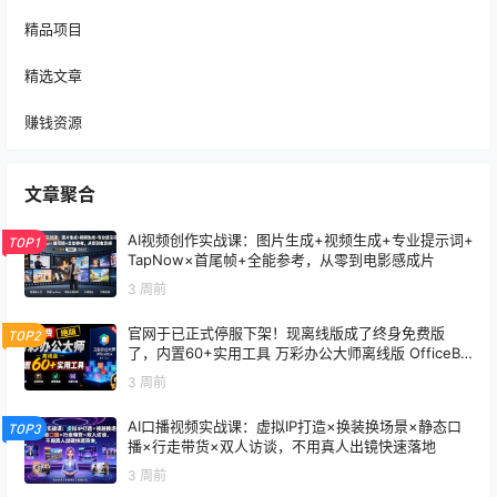
精品项目
精选文章
赚钱资源
文章聚合
AI视频创作实战课：图片生成+视频生成+专业提示词+
TOP1
TapNow×首尾帧+全能参考，从零到电影感成片
3 周前
官网于已正式停服下架！现离线版成了终身免费版
TOP2
了，内置60+实用工具 万彩办公大师离线版 OfficeBo
x
3 周前
AI口播视频实战课：虚拟IP打造×换装换场景×静态口
TOP3
播×行走带货×双人访谈，不用真人出镜快速落地
3 周前