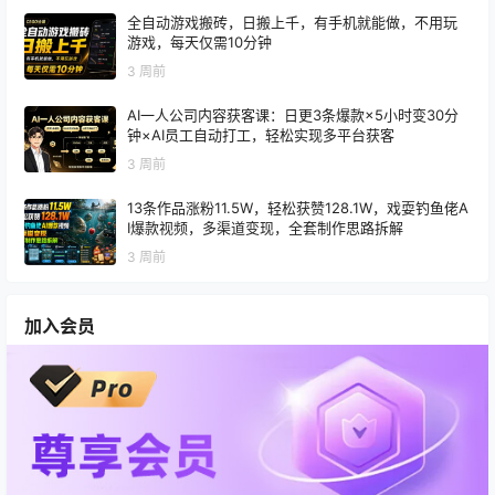
全自动游戏搬砖，日搬上千，有手机就能做，不用玩
游戏，每天仅需10分钟
3 周前
AI一人公司内容获客课：日更3条爆款×5小时变30分
钟×AI员工自动打工，轻松实现多平台获客
3 周前
13条作品涨粉11.5W，轻松获赞128.1W，戏耍钓鱼佬A
I爆款视频，多渠道变现，全套制作思路拆解
3 周前
加入会员