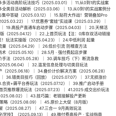
拼多多活动高阶玩法技巧（2025.03.01）│ 11.从0到1的实战案
多多全类目活动解析（2025.03.06）│ 13.从0到1的实战案例分
与集中答疑（2025.03.12）│ 15.贴符大作战！营销叠加Pro
2025.03.22）│ 17.优惠券“套娃”实战课（2025.03.29）│
│ 19.高投产直通车启动步骤（2025.04.03）│ 20.天梯活
进阶版（2025.04.12）│ 22.上首页玩法【注：0库存双活动链接
页！玩法实操版（2025.04.23）│ 24.中低利润 起量
 炸流量（2025.04.29）│ 26.低价引流 防稽查方法
术（2025.05.10）│ 28.5月 · 强付费起店步骤
拖价手法（2025.05.28）│ 30.调车技巧（下）断流急救
骤（2025.06.04）│ 32.滥发信息处理与切类目玩法
投产（2025.06.18）│ 34.叠价计价解决方案（2025.06.28）
）│ 36.错类目技巧（回放）（2025.07.07）│ 37.无损涨价
8.合资+薅平台券玩法（2025.07.12）│ 39.推广启动手册
5首页推荐爆流玩法（2025.07.23）│ 41.2025·成交出价玩法
2025.08.02）│ 43.技巧篇：老链接解投产更新
价策略（2025.08.09）│ 45.原价上大促（8月版）
屋（2025.08.27）│ 47.三合一 9月高效玩法
必学技】（2025.09.13）│ 49.微付费高投产 · 实战指南