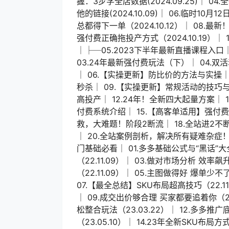
握：3步学全店数据(2024.09.25)│ 04
他的链接(2024.10.09)│ 06.临时10月
总都得下一单（2024.10.12）│ 08.最
强付费正确拖投产方式（2024.10.19）│ 
│├─05.2023下半年最新直播课程入口│
03.24年最新强付费玩法（下）│ 04.
│ 06.【实操更新】防比价的方法与实操│
秒杀│ 09.【实操更新】常规活动的技巧与
高投产│ 12.24年！全新四大起量方案│
付费系统介绍│ 15.【高客单适用】强付费系
救，大难题！阶段2断流│ 18.全站进2
│ 20.全站案例剖析，解决所有疑难杂症！
门基础必看│ 01.多多基础公式与“黑话”大全
（22.11.09）│ 03.做对市场分析 效率飙
（22.11.09）│ 05.主图做得好 爆单少不了
07.【最全总结】SKU布局超高技巧（22.11
│ 09.成交出价够合理 买家都要追着你（22.1
松整合玩法（23.03.22）│ 12.多多推广
（23.05.10）│ 14.23年全新SKU布局