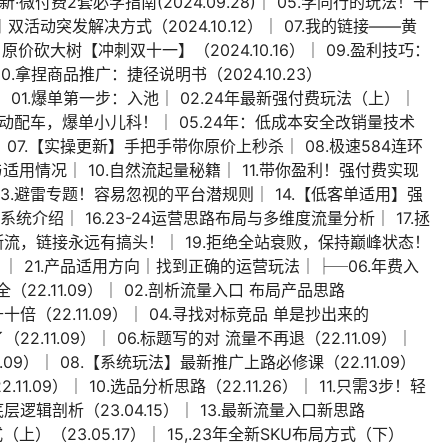
.全新·微付费2套必学指南(2024.09.28)│ 05.学同行的玩法！干
12日 双活动突发解决方式（2024.10.12）│ 07.我的链接——黄
新！原价砍大树【冲刺双十一】（2024.10.16）│ 09.盈利技巧：
10.拿捏商品推广：捷径说明书（2024.10.23）
 01.爆单第一步：入池│ 02.24年最新强付费玩法（上）│
双活动配车，爆单小儿科！│ 05.24年：低成本安全改销量技术
 07.【实操更新】手把手带你原价上秒杀│ 08.极速584连环
适用情况│ 10.自然流起量秘籍│ 11.带你盈利！强付费实现
 13.避雷专题！容易忽视的平台潜规则│ 14.【低客单适用】强
统介绍│ 16.23-24运营思路布局与多维度流量分析│ 17.拯
不断流，链接永远有搞头！│ 19.拒绝全站衰败，保持巅峰状态！
│ 21.产品适用方向｜找到正确的运营玩法│├─06.年费入
（22.11.09）│ 02.剖析流量入口 布局产品思路
升十倍（22.11.09）│ 04.寻找对标竞品 单是抄出来的
（22.11.09）│ 06.标题写的对 流量不再退（22.11.09）│
.09）│ 08.【系统玩法】最新推广上路必修课（22.11.09）
1.09）│ 10.选品分析思路（22.11.26）│ 11.只需3步！轻
底层逻辑剖析（23.04.15）│ 13.最新流量入口新思路
方式（上）（23.05.17）│ 15,.23年全新SKU布局方式（下）