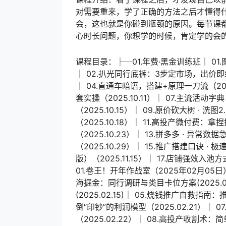
对需要重来，学了正确的方法之后才懂得什
会，这也就是你碰到瓶颈的原因。每节课
心时长问题，你想学的时候，肯定学的会
课程目录：├─01.年费·黑金训练班│ 01.
│ 02.扒光同行底裤：3步定市场，出价即绝杀（
│ 04.直通车暗语，搭建+原理一刀流（2025
套实操（2025.10.11）│ 07.主流活动字
（2025.10.15）│ 09.原价砍大树 · 洗图
（2025.10.18）│ 11.高投产微付费：
（2025.10.23）│ 13.拼多多 · 异常数
（2025.10.29）│ 15.推广搭建口诀 · 
版）（2025.11.15）│ 17.店铺强效入池
01.卷王！开年作战室（2025年02月05日）
海掘金：同行调研与类目卡位方案(2025.0
(2025.02.15)│ 05.烧钱推广自救指南
倒“印钞”的利润模型（2025.02.21）│
（2025.02.22）│ 08.高投产收割术：简