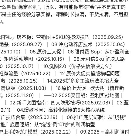
么叫做“稳定盈利”，所以，有可能你觉得“会”并不是真正的
都是主任的经验分享实操，课程时长拉满，干货拉满，不用担
的。
图不狠，店不稳：营销图 +SKU的擦边技巧（2025.09.25）
2025.09.27）│ 03.冷启动养店技术（2025.10.04）
.10.10）│ 05.原价上大促│ 06.强付费 Sop：从0-盈利全
典：矩阵活动地图（2025.10.15）│ 08.无可信Sku 解决思路
2.0（2025.10.17）│ 10.洗图2.0（价格失信解决方法）
拿捏推荐流量（2025.10.22）│ 12.原价大促实操版横幅问题
据急救（2025.10.25）│ 14.2025拼多多主流玩法杀招大全
极速高级版（2025.11.08）│ 16.原价上大促 · 砍大树（梳理新
方式（2025.11.20）│├─02.2025突围战：盈利实战地图│
│ 02.新手突围指南：四大隐形技巧(2025.02.08)│ 03.蓝
2.11)│ 04.爆款基因：高转化链接的5大核心系统
：推广技巧合集（2025.02.19）│ 06.推广底层逻辑：从“烧钱”
 07.推广底层逻辑：从“烧钱”倒“印钞”的利润模型
单上手的动销模型（2025.02.22）│ 09.2025 – 高利润强付