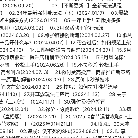
诀（2025.09.20）│├─03.【不断更新···】全新玩法课程│
)│ 02.24年最新强付费玩法（下）(2024.01.17)│ 03.爆款
”规避＋解决方式(2024.01.27)│ 05.一课上手！新版拼多多
（通用）(2024.03.02)│ 07.3月双活动＋官补玩法
2024.03.20)│ 09.维护链接防断流(2024.03.27)│ 10.低利
我的产品开什么车？(2024.04.07)│ 12.稽查过后：如何规范上架
24.04.13)│ 14.日限额的设置与调整(2024.04.27)│ 15.5月
16.双维度驱动：提升店铺销量(2024.05.15)│ 17.6月风向标：
步骤 – 轻松上手(2024.06.26)│ 19.不畏秒杀 轻松上手
法+高频问题(2024.07.13)│ 21.微付费高投产：商品推广新策略
下）—原理与解答(2024.08.03)│ 23.原价卡秒杀技术
断流解决方案(2024.08.21)│ 25.技巧：如何提升推荐流量
24.11.10)│ 27.开塞露玩法与应用（2024.11.13）│ 28.关于
玩法（二刀流）（024.11.17）│ 30.强付费操作指南
024.12.04）│ 32.躲价 · 隐藏系统（2024.12.11）│ 33.疯
一（直播版）（2024.12.21）│ 35.2025《春节运营攻略》-上
节运营攻略》-下（2025年01月21日）│├─04.顺风班·30天冲
.18)│ 02.速成：洗不死的Sku(2024.09.21)│ 03.1课掌