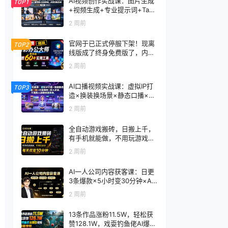
AI视频创作实战课：图片生成
TOP1
+视频生成+专业提示词+TapN
ow×首尾帧+全能参考，从零
2 周前
到电影感成片
官网于已正式停服下架！现离
TOP2
线版成了终身免费版了，内置
60+实用工具 万彩办公大师离
2 周前
线版 OfficeBox
AI口播视频实战课：虚拟IP打
TOP3
造×换装换场景×静态口播×行
走带货×双人访谈，不用真人
2 周前
出镜快速落地
全自动游戏搬砖，日搬上千，
有手机就能做，不用玩游戏，
每天仅需10分钟
2 周前
AI一人公司内容获客课：日更
3条爆款×5小时变30分钟×AI
员工自动打工，轻松实现多平
2 周前
台获客
13条作品涨粉11.5W，轻松获
赞128.1W，戏耍钓鱼佬AI爆款