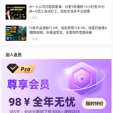
AI一人公司内容获客课：日更3条爆款×5小时变30分
钟×AI员工自动打工，轻松实现多平台获客
3 周前
13条作品涨粉11.5W，轻松获赞128.1W，戏耍钓鱼佬A
I爆款视频，多渠道变现，全套制作思路拆解
3 周前
加入会员