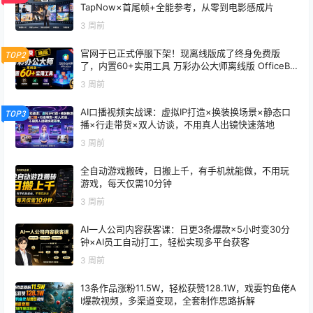
TapNow×首尾帧+全能参考，从零到电影感成片
3 周前
官网于已正式停服下架！现离线版成了终身免费版
TOP2
了，内置60+实用工具 万彩办公大师离线版 OfficeBo
x
3 周前
AI口播视频实战课：虚拟IP打造×换装换场景×静态口
TOP3
播×行走带货×双人访谈，不用真人出镜快速落地
3 周前
全自动游戏搬砖，日搬上千，有手机就能做，不用玩
游戏，每天仅需10分钟
3 周前
AI一人公司内容获客课：日更3条爆款×5小时变30分
钟×AI员工自动打工，轻松实现多平台获客
3 周前
13条作品涨粉11.5W，轻松获赞128.1W，戏耍钓鱼佬A
I爆款视频，多渠道变现，全套制作思路拆解