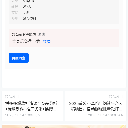
大小：
MB/GB
环境：
WinAll
存储：
度盘
类型：
课程资料
您当前的等级为
游客
登录后免费下载
登录
百度网盘
精品项目
精品项目
拼多多爆款打造课：竞品分析
2025首发不套路！阅读平台云
+标题制作+推广优化+黑搜改
端项目，自动提现批量矩阵，
销量+免费流量拉升
单机50+，当天变现
2025-11-14 13:30:35
2025-11-14 13:30:44