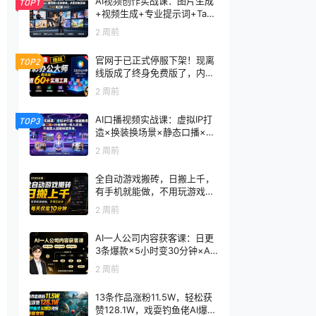
AI视频创作实战课：图片生成
TOP1
+视频生成+专业提示词+TapN
ow×首尾帧+全能参考，从零
2 周前
到电影感成片
官网于已正式停服下架！现离
TOP2
线版成了终身免费版了，内置
60+实用工具 万彩办公大师离
2 周前
线版 OfficeBox
AI口播视频实战课：虚拟IP打
TOP3
造×换装换场景×静态口播×行
走带货×双人访谈，不用真人
2 周前
出镜快速落地
全自动游戏搬砖，日搬上千，
有手机就能做，不用玩游戏，
每天仅需10分钟
2 周前
AI一人公司内容获客课：日更
3条爆款×5小时变30分钟×AI
员工自动打工，轻松实现多平
2 周前
台获客
13条作品涨粉11.5W，轻松获
赞128.1W，戏耍钓鱼佬AI爆款