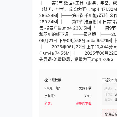
├──第3节 数据+工具（财务、学堂、成长伙伴）
（财务、学堂、成长伙伴）.mp4 471.32
285.24M| ├──第5节 千川能起到什么作
280.34M| ├──第7节 推直播间-日常销
售-搜索广告.mp4 238.15M| └──第9
和羽川的线下课| ├──录音版| ├──2025年
06月21日 下午06点58分.m4a 65.71M| 
├──2025年06月22日 上午10点44分.m4
(1).m4a 74.55M| ├──2025年06月2
先导课-流量破局，销量为王.mp4 7.68G
下载地
下载权限
VIP用户组：
免费下载
格式：
Z
环境：
W
学前班：
￥
9.9
类型：
游客：
登录后下载
您当前