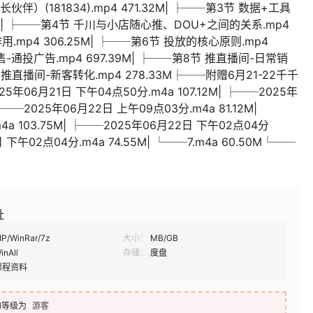
(181834).mp4 471.32M| ├──第3节 数据+工具
M| ├──第4节 千川与小店随心推、DOU+之间的关系.mp4
用.mp4 306.25M| ├──第6节 投放的核心原则.mp4
售-通投广告.mp4 697.39M| ├──第8节 推直播间-日常销
节 推直播间-新客转化.mp4 278.33M├──附赠6月21-22千千
06月21日 下午04点50分.m4a 107.12M| ├──2025年
├──2025年06月22日 上午09点03分.m4a 81.12M|
a 103.75M| ├──2025年06月22日 下午02点04分
2日 下午02点04分.m4a 74.55M| └──7.m4a 60.50M└──
址
IP/WinRar/7z
大小：
MB/GB
inAll
存储：
度盘
课程资料
的等级为
游客