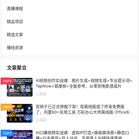
直播课程
精品项目
精选文章
赚钱资源
文章聚合
AI视频创作实战课：图片生成+视频生成+专业提示词+
TOP1
TapNow×首尾帧+全能参考，从零到电影感成片
3 周前
官网于已正式停服下架！现离线版成了终身免费版
TOP2
了，内置60+实用工具 万彩办公大师离线版 OfficeBo
x
3 周前
AI口播视频实战课：虚拟IP打造×换装换场景×静态口
TOP3
播×行走带货×双人访谈，不用真人出镜快速落地