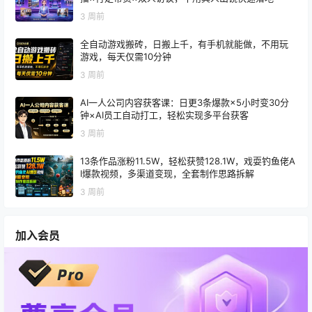
3 周前
全自动游戏搬砖，日搬上千，有手机就能做，不用玩
游戏，每天仅需10分钟
3 周前
AI一人公司内容获客课：日更3条爆款×5小时变30分
钟×AI员工自动打工，轻松实现多平台获客
3 周前
13条作品涨粉11.5W，轻松获赞128.1W，戏耍钓鱼佬A
I爆款视频，多渠道变现，全套制作思路拆解
3 周前
加入会员