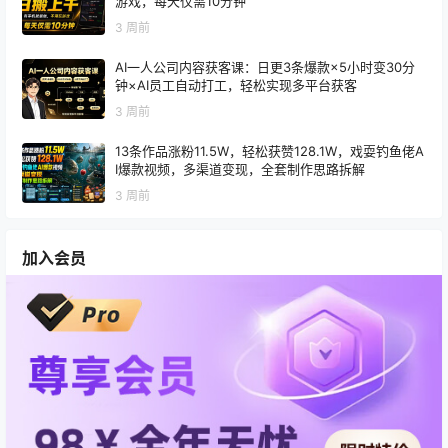
游戏，每天仅需10分钟
3 周前
AI一人公司内容获客课：日更3条爆款×5小时变30分
钟×AI员工自动打工，轻松实现多平台获客
3 周前
13条作品涨粉11.5W，轻松获赞128.1W，戏耍钓鱼佬A
I爆款视频，多渠道变现，全套制作思路拆解
3 周前
加入会员