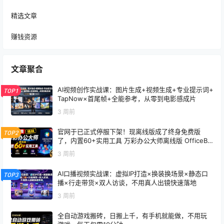
精选文章
赚钱资源
文章聚合
AI视频创作实战课：图片生成+视频生成+专业提示词+
TOP1
TapNow×首尾帧+全能参考，从零到电影感成片
3 周前
官网于已正式停服下架！现离线版成了终身免费版
TOP2
了，内置60+实用工具 万彩办公大师离线版 OfficeBo
x
3 周前
AI口播视频实战课：虚拟IP打造×换装换场景×静态口
TOP3
播×行走带货×双人访谈，不用真人出镜快速落地
3 周前
全自动游戏搬砖，日搬上千，有手机就能做，不用玩