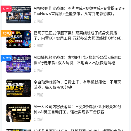
AI视频创作实战课：图片生成+视频生成+专业提示词+
TOP1
TapNow×首尾帧+全能参考，从零到电影感成片
2 周前
官网于已正式停服下架！现离线版成了终身免费版
TOP2
了，内置60+实用工具 万彩办公大师离线版 OfficeBo
x
2 周前
AI口播视频实战课：虚拟IP打造×换装换场景×静态口
TOP3
播×行走带货×双人访谈，不用真人出镜快速落地
2 周前
全自动游戏搬砖，日搬上千，有手机就能做，不用玩
游戏，每天仅需10分钟
2 周前
AI一人公司内容获客课：日更3条爆款×5小时变30分
钟×AI员工自动打工，轻松实现多平台获客
2 周前
13条作品涨粉11.5W，轻松获赞128.1W，戏耍钓鱼佬A