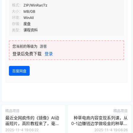
格式：
ZIP/WinRar/7z
大小：
MB/GB
环境：
WinAll
存储：
度盘
类型：
课程资料
您当前的等级为
游客
登录后免费下载
登录
百度网盘
精品项目
精品项目
最近全网疯传的《镜像》AI动
种草电商内容变现系列课，从
画短片，高阶教程来了，毫无
0-1边賺钱边学做吸金的种草型
保留地教给你！
网红
2025-11-4 19:06:22
2025-11-4 19:06:26