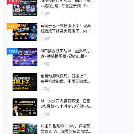
AI视频创作实战课：图片生成
TOP1
+视频生成+专业提示词+TapN
ow×首尾帧+全能参考，从零
2 周前
到电影感成片
官网于已正式停服下架！现离
TOP2
线版成了终身免费版了，内置
60+实用工具 万彩办公大师离
2 周前
线版 OfficeBox
AI口播视频实战课：虚拟IP打
TOP3
造×换装换场景×静态口播×行
走带货×双人访谈，不用真人
2 周前
出镜快速落地
全自动游戏搬砖，日搬上千，
有手机就能做，不用玩游戏，
每天仅需10分钟
2 周前
AI一人公司内容获客课：日更
3条爆款×5小时变30分钟×AI
员工自动打工，轻松实现多平
2 周前
台获客
13条作品涨粉11.5W，轻松获
赞128.1W，戏耍钓鱼佬AI爆款