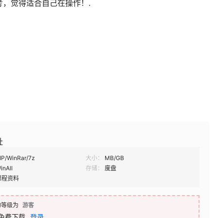
，觉得适合自己在操作！.
址
IP/WinRar/7z
大小：
MB/GB
inAll
存储：
度盘
课程资料
的等级为
游客
免费下载
登录