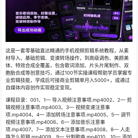
这是一套零基础直达精通的手机视频剪辑系统教程，从素
材导入、基础剪辑、变速转场操作，到高级调色、美颜美
体、特效合成全覆盖，包含歌词添加、片头片尾制作、双
胞胎合成等创意技巧，通过100节实操课程帮助学员掌握专
业剪辑技能，学成后可接商业剪辑单月入5000+，或通过
自媒体内容创作实现稳定变现。
课程目录：001、1— 导入视频注意事项.mp4002、2— 剪
辑视频注意事项.mp4003、3— 视频变速注意事
项.mp4004、4— 添加转场注意事项.mp4005、5— 调节
视频注意事项.mp4006、6— 添加音乐注意事
项.mp4007、7— 添加文本注意事项.mp4008、8— 人走
路怎么剪辑.mp4009、9— 分割歌曲.mp4010、10— 添加