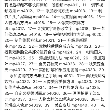
转场后视频不够长再添加一段视频.mp4011、11— 调节视
频方法.mp4012、12— 添加歌词方法.mp4013、13— 制
作片头片尾动画.mp4014、14— 设置封面.mp4015、15—
人物增高方法.mp4016、16— 人像美容美体方
法.mp4017、17— 寻找文字与修改文字.mp4018、18— 如
何修改动画.mp4019、19— 完整视频制作方法.mp4020、
20— 制作倒影方法.mp4021、21— 升级最新版
本.mp4022、22— 双胞胎后期合成方法.mp4023、23—
找到双胞胎公共部分进行合成.mp4024、24— 帧动画入
门.mp4025、25— 添加滤镜方法.mp4026、26— 添加落
叶.mp4027、27— 夏天变秋天.mp4028、28— 秋天变夏
天.mp4029、29— 实例讲解如果应用滤镜.mp4030、30
— 添加滤镜的方法与注意事项.mp4031、31— 曲线变速有
妙招.mp4032、32— 人像美容美体方法.mp4033、33—
制作片头动画.mp4034、34— 制作片尾方法.mp4035、
35— 自定义视频封面.mp4036、36— 画画拍歪了怎么
办.mp4037、37— 人物太胖怎么解决.mp4038、38— 如
何增高人像.mp4039、39— 美白皮肤.mp4040、40— 祛