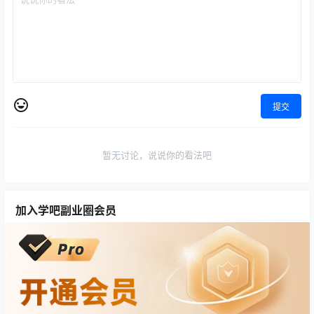
提交
暂无讨论，说说你的看法吧
加入学吧副业圈会员