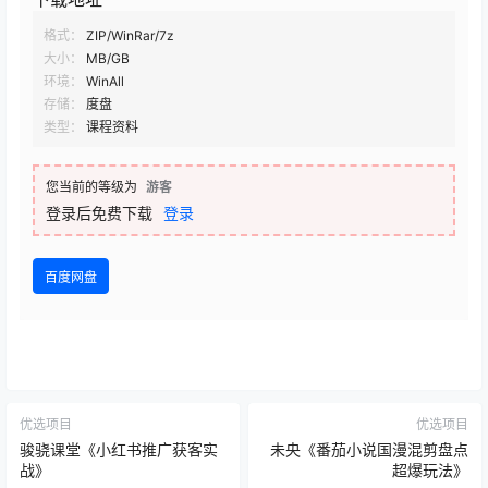
格式：
ZIP/WinRar/7z
大小：
MB/GB
环境：
WinAll
存储：
度盘
类型：
课程资料
您当前的等级为
游客
登录后免费下载
登录
百度网盘
优选项目
优选项目
骏骁课堂《小红书推广获客实
未央《番茄小说国漫混剪盘点
战》
超爆玩法》