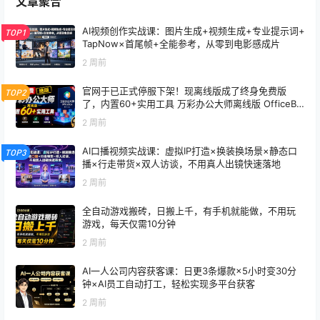
文章聚合
AI视频创作实战课：图片生成+视频生成+专业提示词+
TOP1
TapNow×首尾帧+全能参考，从零到电影感成片
2 周前
官网于已正式停服下架！现离线版成了终身免费版
TOP2
了，内置60+实用工具 万彩办公大师离线版 OfficeBo
x
2 周前
AI口播视频实战课：虚拟IP打造×换装换场景×静态口
TOP3
播×行走带货×双人访谈，不用真人出镜快速落地
2 周前
全自动游戏搬砖，日搬上千，有手机就能做，不用玩
游戏，每天仅需10分钟
2 周前
AI一人公司内容获客课：日更3条爆款×5小时变30分
钟×AI员工自动打工，轻松实现多平台获客
2 周前