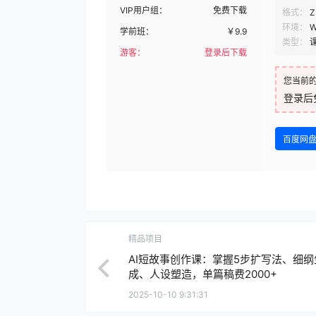
VIP用户组：
免费下载
格式：
Z
环境：
W
学前班：
￥
9.9
类型：
游客：
登录后下载
您当前
登录后
百度网
精品项目
AI短故事创作课：掌握5步扩写法、细纲
成、人设塑造，单篇稿费2000+
2025-10-10 9:31:31