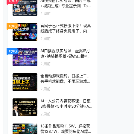
AI视频创作实战课：图片生成
TOP1
+视频生成+专业提示词+TapN
ow×首尾帧+全能参考，从零
2 周前
到电影感成片
官网于已正式停服下架！现离
TOP2
线版成了终身免费版了，内置
60+实用工具 万彩办公大师离
2 周前
线版 OfficeBox
AI口播视频实战课：虚拟IP打
TOP3
造×换装换场景×静态口播×行
走带货×双人访谈，不用真人
2 周前
出镜快速落地
全自动游戏搬砖，日搬上千，
有手机就能做，不用玩游戏，
每天仅需10分钟
2 周前
AI一人公司内容获客课：日更
3条爆款×5小时变30分钟×AI
员工自动打工，轻松实现多平
2 周前
台获客
13条作品涨粉11.5W，轻松获
赞128.1W，戏耍钓鱼佬AI爆款