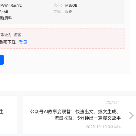
IP/WinRar/7z
大小：
MB/GB
inAll
存储：
度盘
课程资料
的等级为
游客
免费下载
登录
盘
精品项目
生
公众号AI故事变现营：快速出文、爆文生成、
流量收益，5分钟出一篇爆文故事
2025-10-10 9:31:34