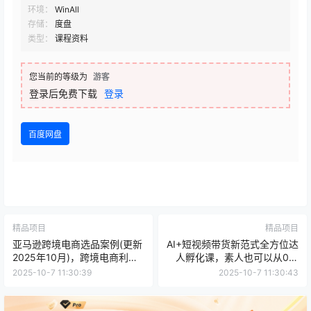
环境：
WinAll
存储：
度盘
类型：
课程资料
您当前的等级为
游客
登录后免费下载
登录
百度网盘
精品项目
精品项目
亚马逊跨境电商选品案例(更新
AI+短视频带货新范式全方位达
2025年10月)，跨境电商利基
人孵化课，素人也可以从0到
选品
1，全方位认知短视频带货
2025-10-7 11:30:39
2025-10-7 11:30:43