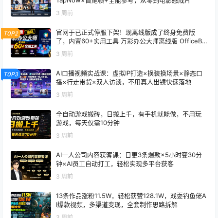
3 周前
官网于已正式停服下架！现离线版成了终身免费版
TOP2
了，内置60+实用工具 万彩办公大师离线版 OfficeBo
x
3 周前
AI口播视频实战课：虚拟IP打造×换装换场景×静态口
TOP3
播×行走带货×双人访谈，不用真人出镜快速落地
3 周前
全自动游戏搬砖，日搬上千，有手机就能做，不用玩
游戏，每天仅需10分钟
3 周前
AI一人公司内容获客课：日更3条爆款×5小时变30分
钟×AI员工自动打工，轻松实现多平台获客
3 周前
13条作品涨粉11.5W，轻松获赞128.1W，戏耍钓鱼佬A
I爆款视频，多渠道变现，全套制作思路拆解
3 周前