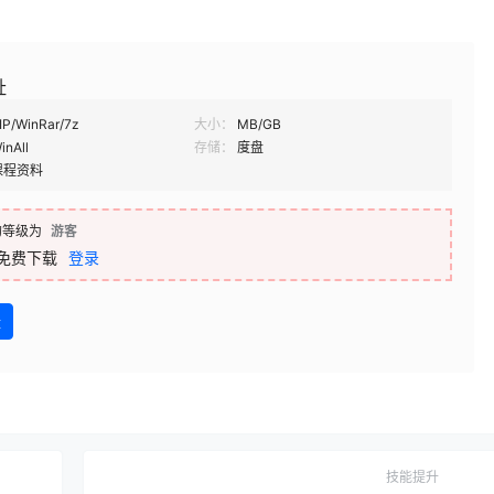
址
IP/WinRar/7z
大小：
MB/GB
inAll
存储：
度盘
课程资料
的等级为
游客
免费下载
登录
盘
技能提升