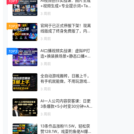
AI视频创作实战课：图片生成
TOP1
+视频生成+专业提示词+TapN
ow×首尾帧+全能参考，从零
3 周前
到电影感成片
官网于已正式停服下架！现离
TOP2
线版成了终身免费版了，内置
60+实用工具 万彩办公大师离
3 周前
线版 OfficeBox
AI口播视频实战课：虚拟IP打
TOP3
造×换装换场景×静态口播×行
走带货×双人访谈，不用真人
3 周前
出镜快速落地
全自动游戏搬砖，日搬上千，
有手机就能做，不用玩游戏，
每天仅需10分钟
3 周前
AI一人公司内容获客课：日更
3条爆款×5小时变30分钟×AI
员工自动打工，轻松实现多平
3 周前
台获客
13条作品涨粉11.5W，轻松获
赞128.1W，戏耍钓鱼佬AI爆款