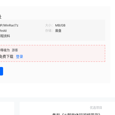
址
IP/WinRar/7z
大小：
MB/GB
inAll
存储：
度盘
课程资料
的等级为
游客
免费下载
登录
盘
优选项目