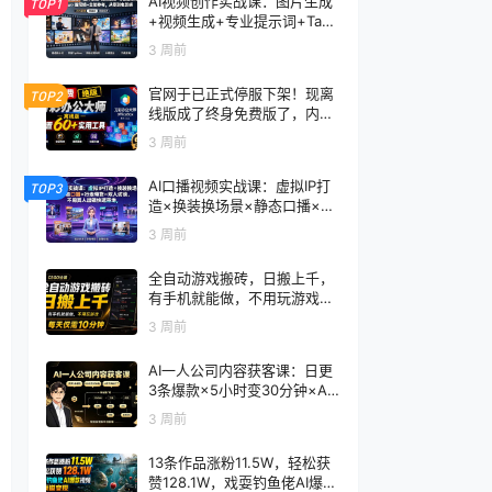
AI视频创作实战课：图片生成
TOP1
+视频生成+专业提示词+TapN
ow×首尾帧+全能参考，从零
3 周前
到电影感成片
官网于已正式停服下架！现离
TOP2
线版成了终身免费版了，内置
60+实用工具 万彩办公大师离
3 周前
线版 OfficeBox
AI口播视频实战课：虚拟IP打
TOP3
造×换装换场景×静态口播×行
走带货×双人访谈，不用真人
3 周前
出镜快速落地
全自动游戏搬砖，日搬上千，
有手机就能做，不用玩游戏，
每天仅需10分钟
3 周前
AI一人公司内容获客课：日更
3条爆款×5小时变30分钟×AI
员工自动打工，轻松实现多平
3 周前
台获客
13条作品涨粉11.5W，轻松获
赞128.1W，戏耍钓鱼佬AI爆款