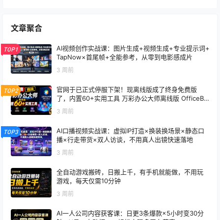
文章聚合
AI视频创作实战课：图片生成+视频生成+专业提示词+
TOP1
TapNow×首尾帧+全能参考，从零到电影感成片
3 周前
官网于已正式停服下架！现离线版成了终身免费版
TOP2
了，内置60+实用工具 万彩办公大师离线版 OfficeBo
x
3 周前
AI口播视频实战课：虚拟IP打造×换装换场景×静态口
TOP3
播×行走带货×双人访谈，不用真人出镜快速落地
3 周前
全自动游戏搬砖，日搬上千，有手机就能做，不用玩
游戏，每天仅需10分钟
3 周前
AI一人公司内容获客课：日更3条爆款×5小时变30分