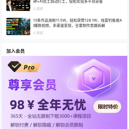
钟×AI员工自动打工，轻松实现多平台获客
3 周前
13条作品涨粉11.5W，轻松获赞128.1W，戏耍钓鱼佬A
I爆款视频，多渠道变现，全套制作思路拆解
3 周前
加入会员