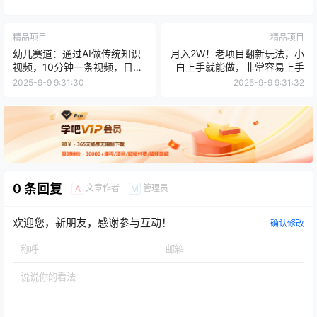
精品项目
精品项目
幼儿赛道：通过AI做传统知识
月入2W！老项目翻新玩法，小
视频，10分钟一条视频，日盈
白上手就能做，非常容易上手
利多张
2025-9-9 9:31:30
2025-9-9 9:31:32
0 条回复
文章作者
管理员
A
M
欢迎您，新朋友，感谢参与互动！
确认修改