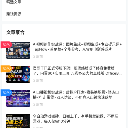
精选文章
赚钱资源
文章聚合
AI视频创作实战课：图片生成+视频生成+专业提示词+
TOP1
TapNow×首尾帧+全能参考，从零到电影感成片
3 周前
官网于已正式停服下架！现离线版成了终身免费版
TOP2
了，内置60+实用工具 万彩办公大师离线版 OfficeBo
x
3 周前
AI口播视频实战课：虚拟IP打造×换装换场景×静态口
TOP3
播×行走带货×双人访谈，不用真人出镜快速落地
3 周前
全自动游戏搬砖，日搬上千，有手机就能做，不用玩
游戏，每天仅需10分钟