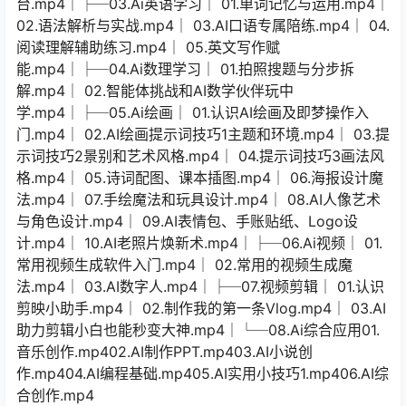
台.mp4│├─03.Ai英语学习│ 01.单词记忆与运用.mp4│
02.语法解析与实战.mp4│ 03.AI口语专属陪练.mp4│ 04.
阅读理解辅助练习.mp4│ 05.英文写作赋
能.mp4│├─04.Ai数理学习│ 01.拍照搜题与分步拆
解.mp4│ 02.智能体挑战和AI数学伙伴玩中
学.mp4│├─05.Ai绘画│ 01.认识AI绘画及即梦操作入
门.mp4│ 02.AI绘画提示词技巧1主题和环境.mp4│ 03.提
示词技巧2景别和艺术风格.mp4│ 04.提示词技巧3画法风
格.mp4│ 05.诗词配图、课本插图.mp4│ 06.海报设计魔
法.mp4│ 07.手绘魔法和玩具设计.mp4│ 08.AI人像艺术
与角色设计.mp4│ 09.AI表情包、手账贴纸、Logo设
计.mp4│ 10.AI老照片焕新术.mp4│├─06.Ai视频│ 01.
常用视频生成软件入门.mp4│ 02.常用的视频生成魔
法.mp4│ 03.AI数字人.mp4│├─07.视频剪辑│ 01.认识
剪映小助手.mp4│ 02.制作我的第一条Vlog.mp4│ 03.AI
助力剪辑小白也能秒变大神.mp4│└─08.Ai综合应用01.
音乐创作.mp402.AI制作PPT.mp403.AI小说创
作.mp404.AI编程基础.mp405.AI实用小技巧1.mp406.AI综
合创作.mp4